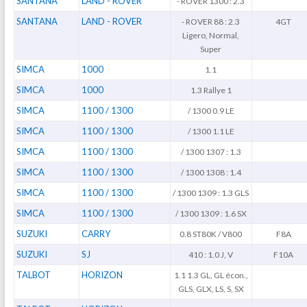
SANTANA
LAND - ROVER
- ROVER 1300 : 2.3
SANTANA
LAND - ROVER
- ROVER 88 : 2.3
4GT
Ligero, Normal,
Super
SIMCA
1000
1.1
SIMCA
1000
1.3 Rallye 1
SIMCA
1100 / 1300
/ 1300 0.9 LE
SIMCA
1100 / 1300
/ 1300 1.1 LE
SIMCA
1100 / 1300
/ 1300 1307 : 1.3
SIMCA
1100 / 1300
/ 1300 1308 : 1.4
SIMCA
1100 / 1300
/ 1300 1309 : 1.3 GLS
SIMCA
1100 / 1300
/ 1300 1309 : 1.6 SX
SUZUKI
CARRY
0.8 ST80K / V800
F8A
SUZUKI
SJ
410 : 1.0 J, V
F10A
TALBOT
HORIZON
1.1 1.3 GL, GL écon.,
GLS, GLX, LS, S, SX