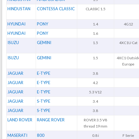
HINDUSTAN
CONTESSA CLASSIC
CLASSIC 1.5
HYUNDAI
PONY
1.4
4G12
HYUNDAI
PONY
1.6
ISUZU
GEMINI
1.5
4XC1U Cat
ISUZU
GEMINI
1.5
4XC1 Outsid
Europe
JAGUAR
E-TYPE
3.8
JAGUAR
E-TYPE
4.2
JAGUAR
E-TYPE
5.3 V12
JAGUAR
S-TYPE
3.4
JAGUAR
S-TYPE
3.8
LAND ROVER
RANGE ROVER
ROVER 3.5 V8
thread 19 mm
MASERATI
800
0.8 i
F Serie