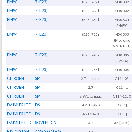
BMW
7 (E23)
(E23) 732 i
M30 B32
BMW
7 (E23)
(E23) 733 i
M30 B32
BMW
7 (E23)
(E23) 735 i
M30 B34
(346EC)
BMW
7 (E23)
(E23) 735 i
M30 B35
(Motronic
9.3:1/10:1)
BMW
7 (E23)
(E23) 745 i
M30 B35
(326TA)
BMW
7 (E23)
(E23) 745 i
M30 B35
CITROEN
SM
2.7 Injection
C114-03
CITROEN
SM
2.7
C114-1
CITROEN
SM
2.9 Automatic
C114-1130
DAIMLER LTD
DS
4.2 i L6 420
[OHC]
DAIMLER LTD
DS
4.2 L6 420
[OHC]
DAIMLER LTD
SOVEREIGN
3.4
XK [OHC]
HINDUSTAN
AMBASSADOR
1.5