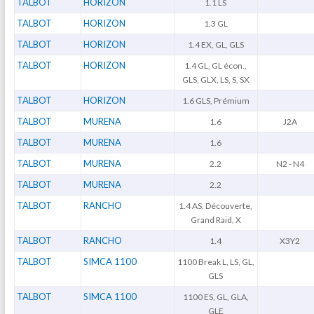
TALBOT
HORIZON
1.1 LS
TALBOT
HORIZON
1.3 GL
TALBOT
HORIZON
1.4 EX, GL, GLS
TALBOT
HORIZON
1.4 GL, GL écon.,
GLS, GLX, LS, S, SX
TALBOT
HORIZON
1.6 GLS, Prémium
TALBOT
MURENA
1.6
J2A
TALBOT
MURENA
1.6
TALBOT
MURENA
2.2
N2 - N4
TALBOT
MURENA
2.2
TALBOT
RANCHO
1.4 AS, Découverte,
Grand Raid, X
TALBOT
RANCHO
1.4
X3Y2
TALBOT
SIMCA 1100
1100 Break L, LS, GL,
GLS
TALBOT
SIMCA 1100
1100 ES, GL, GLA,
GLE