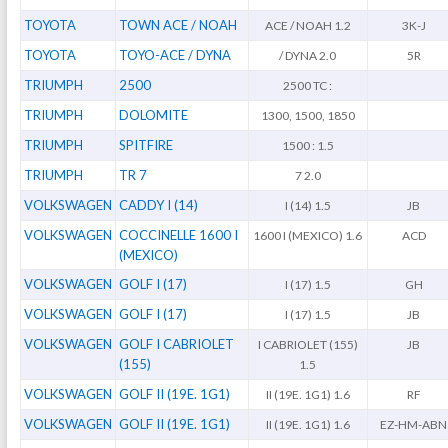
TOYOTA
TOWN ACE / NOAH
ACE / NOAH 1.2
3K-J
TOYOTA
TOYO-ACE / DYNA
/ DYNA 2.0
5R
TRIUMPH
2500
2500 TC :
TRIUMPH
DOLOMITE
1300, 1500, 1850
TRIUMPH
SPITFIRE
1500 : 1.5
TRIUMPH
TR 7
7 2.0
VOLKSWAGEN
CADDY I (14)
I (14) 1.5
JB
VOLKSWAGEN
COCCINELLE 1600 I
1600 I (MEXICO) 1.6
ACD
(MEXICO)
VOLKSWAGEN
GOLF I (17)
I (17) 1.5
GH
VOLKSWAGEN
GOLF I (17)
I (17) 1.5
JB
VOLKSWAGEN
GOLF I CABRIOLET
I CABRIOLET (155)
JB
(155)
1.5
VOLKSWAGEN
GOLF II (19E. 1G1)
II (19E. 1G1) 1.6
RF
VOLKSWAGEN
GOLF II (19E. 1G1)
II (19E. 1G1) 1.6
EZ-HM-ABN