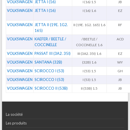
VOLKSWAGEN
JETTA I (16)
I (16) 1.5
JB
VOLKSWAGEN
JETTA I (16)
I (16) 1.6
EZ
VOLKSWAGEN
JETTA II (19E. 1G2.
II (19E. 1G2. 165) 1.6
RF
165)
VOLKSWAGEN
KAEFER / BEETLE /
/ BEETLE /
ACD
COCCINELLE
COCCINELLE 1.6
VOLKSWAGEN
PASSAT III (3A2. 35I)
III (3A2. 35I) 1.6
EZ
VOLKSWAGEN
SANTANA (32B)
(32B) 1.6
WY
VOLKSWAGEN
SCIROCCO I (53)
I (53) 1.5
GH
VOLKSWAGEN
SCIROCCO I (53)
I (53) 1.5
JB
VOLKSWAGEN
SCIROCCO II (53B)
II (53B) 1.5
JB
La société
Les produits