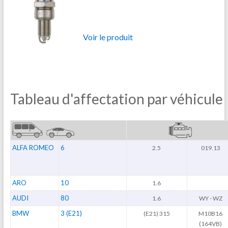
Voir le produit
Tableau d'affectation par véhicule
ALFA ROMEO
6
2.5
019.13
ARO
10
1.6
AUDI
80
1.6
WY - WZ
BMW
3 (E21)
(E21) 315
M10B16
(164VB)