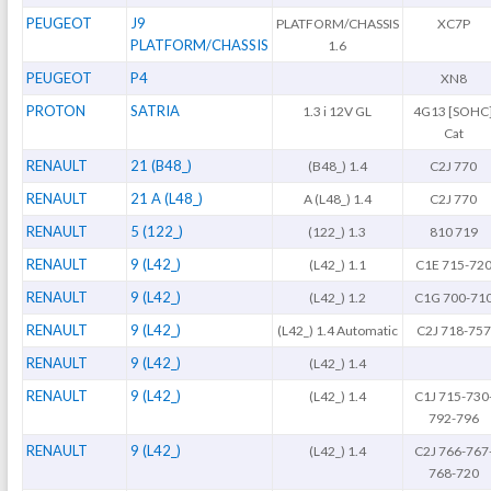
PEUGEOT
J9
PLATFORM/CHASSIS
XC7P
PLATFORM/CHASSIS
1.6
PEUGEOT
P4
XN8
PROTON
SATRIA
1.3 i 12V GL
4G13 [SOHC
Cat
RENAULT
21 (B48_)
(B48_) 1.4
C2J 770
RENAULT
21 A (L48_)
A (L48_) 1.4
C2J 770
RENAULT
5 (122_)
(122_) 1.3
810 719
RENAULT
9 (L42_)
(L42_) 1.1
C1E 715-72
RENAULT
9 (L42_)
(L42_) 1.2
C1G 700-71
RENAULT
9 (L42_)
(L42_) 1.4 Automatic
C2J 718-757
RENAULT
9 (L42_)
(L42_) 1.4
RENAULT
9 (L42_)
(L42_) 1.4
C1J 715-730
792-796
RENAULT
9 (L42_)
(L42_) 1.4
C2J 766-767
768-720