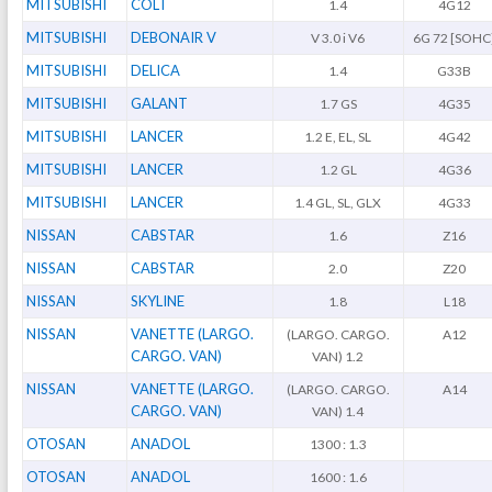
MITSUBISHI
COLT
1.4
4G12
MITSUBISHI
DEBONAIR V
V 3.0 i V6
6G 72 [SOHC
MITSUBISHI
DELICA
1.4
G33B
MITSUBISHI
GALANT
1.7 GS
4G35
MITSUBISHI
LANCER
1.2 E, EL, SL
4G42
MITSUBISHI
LANCER
1.2 GL
4G36
MITSUBISHI
LANCER
1.4 GL, SL, GLX
4G33
NISSAN
CABSTAR
1.6
Z16
NISSAN
CABSTAR
2.0
Z20
NISSAN
SKYLINE
1.8
L18
NISSAN
VANETTE (LARGO.
(LARGO. CARGO.
A12
CARGO. VAN)
VAN) 1.2
NISSAN
VANETTE (LARGO.
(LARGO. CARGO.
A14
CARGO. VAN)
VAN) 1.4
OTOSAN
ANADOL
1300 : 1.3
OTOSAN
ANADOL
1600 : 1.6