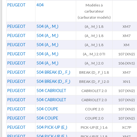
PEUGEOT
404
Modèles à
carburateur
(carburator models)
PEUGEOT
504 (A_. M_)
(A_. M_) 1.8
XM7
PEUGEOT
504 (A_. M_)
(A_. M_) 1.8
XM7
PEUGEOT
504 (A_. M_)
(A_. M_) 1.8
XM
PEUGEOT
504 (A_. M_)
(A_. M_) 2.0 TI
107 (XN2)
PEUGEOT
504 (A_. M_)
(A_. M_) 2.0
106 (XN1)
PEUGEOT
504 BREAK (D_. F_)
BREAK (D_. F_) 1.8
XM7
PEUGEOT
504 BREAK (D_. F_)
BREAK (D_. F_) 2.0
XN1
PEUGEOT
504 CABRIOLET
CABRIOLET 2.0
107 (XN2)
PEUGEOT
504 CABRIOLET
CABRIOLET 2.0
107 (XN2)
PEUGEOT
504 COUPE
COUPE 2.0
107 (XN2)
PEUGEOT
504 COUPE
COUPE 2.0
107 (XN2)
PEUGEOT
504 PICK-UP (E_)
PICK-UP (E_) 1.6
XC7P
PEUGEOT
504 PICK-UP (E_)
PICK-UP (E_) 1.8
XM7