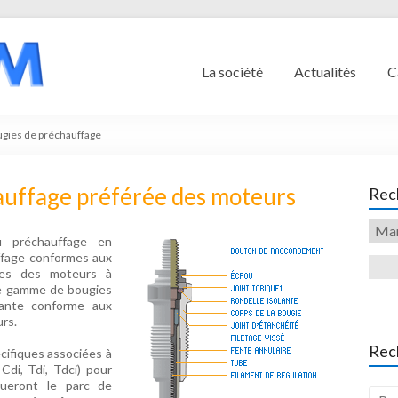
La société
Actualités
C
gies de préchauffage
auffage préférée des moteurs
Rech
 préchauffage en
ffage conformes aux
ques des moteurs à
ge gamme de bougies
mante conforme aux
urs.
Rec
ifiques associées à
Cdi, Tdi, Tdci) pour
itueront le parc de