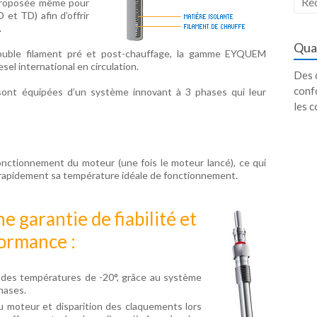
 proposée même pour
 et TD) afin d’offrir
.
Qua
ouble filament pré et post-chauffage, la gamme EYQUEM
el international en circulation.
Des c
conf
nt équipées d’un système innovant à 3 phases qui leur
les c
onctionnement du moteur (une fois le moteur lancé), ce qui
s rapidement sa température idéale de fonctionnement.
garantie de fiabilité et
ormance :
 des températures de -20°, grâce au système
hases.
u moteur et disparition des claquements lors