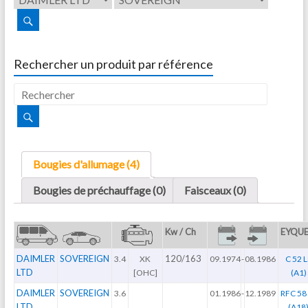
Rechercher un produit par référence
Bougies d'allumage (4)
Bougies de préchauffage (0)
Faisceaux (0)
Kw / Ch
EYQU
DAIMLER
SOVEREIGN
120/163
3.4
XK
09.1974
-
08.1986
C 52 L
LTD
[OHC]
(A1)
DAIMLER
SOVEREIGN
3.6
01.1986
-
12.1989
RFC 58
LTD
(A18