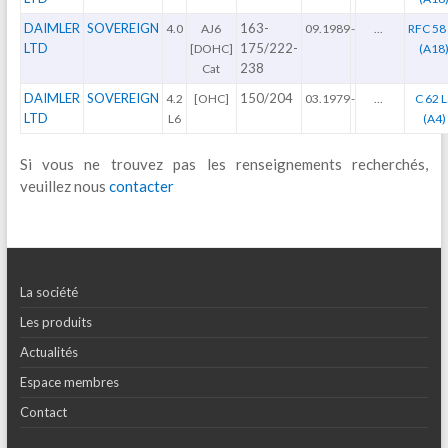
DAIMLER
SOVEREIGN
163-
4.0
AJ6
09.1989
-
...
RFC 58
LTD
175/222-
[DOHC]
(A18
238
Cat
DAIMLER
SOVEREIGN
150/204
4.2
[OHC]
03.1979
-
...
C 62 L
LTD
L6
(A4)
Si vous ne trouvez pas les renseignements recherchés,
veuillez nous
contacter
La société
Les produits
Actualités
Espace membres
Contact