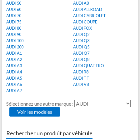
AUDI 50
AUDI A8
AUDI 60
AUDI ALLROAD
AUDI 70
AUDI CABRIOLET
AUDI 75
AUDI COUPE
AUDI 80
AUDI FOX
AUDI 90
AUDI Q2
AUDI 100
AUDI Q3
AUDI 200
AUDI Q5
AUDI A1
AUDI Q7
AUDI A2
AUDI Q8
AUDI A3
AUDI QUATTRO
AUDI A4
AUDI R8
AUDI A5
AUDI TT
AUDI A6
AUDI V8
AUDI A7
Sélectionnez une autre marque :
Rechercher un produit par véhicule