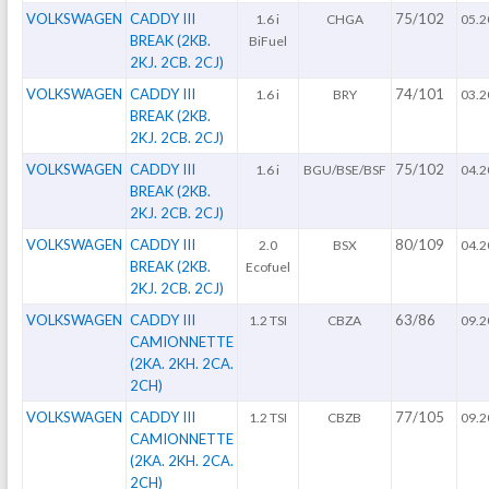
VOLKSWAGEN
CADDY III
75/102
1.6 i
CHGA
05.2
BREAK (2KB.
BiFuel
2KJ. 2CB. 2CJ)
VOLKSWAGEN
CADDY III
74/101
1.6 i
BRY
03.2
BREAK (2KB.
2KJ. 2CB. 2CJ)
VOLKSWAGEN
CADDY III
75/102
1.6 i
BGU/BSE/BSF
04.2
BREAK (2KB.
2KJ. 2CB. 2CJ)
VOLKSWAGEN
CADDY III
80/109
2.0
BSX
04.2
BREAK (2KB.
Ecofuel
2KJ. 2CB. 2CJ)
VOLKSWAGEN
CADDY III
63/86
1.2 TSI
CBZA
09.2
CAMIONNETTE
(2KA. 2KH. 2CA.
2CH)
VOLKSWAGEN
CADDY III
77/105
1.2 TSI
CBZB
09.2
CAMIONNETTE
(2KA. 2KH. 2CA.
2CH)