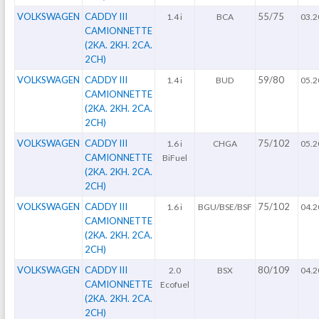
VOLKSWAGEN
CADDY III
55/75
1.4 i
BCA
03.2
CAMIONNETTE
(2KA. 2KH. 2CA.
2CH)
VOLKSWAGEN
CADDY III
59/80
1.4 i
BUD
05.2
CAMIONNETTE
(2KA. 2KH. 2CA.
2CH)
VOLKSWAGEN
CADDY III
75/102
1.6 i
CHGA
05.2
CAMIONNETTE
BiFuel
(2KA. 2KH. 2CA.
2CH)
VOLKSWAGEN
CADDY III
75/102
1.6 i
BGU/BSE/BSF
04.2
CAMIONNETTE
(2KA. 2KH. 2CA.
2CH)
VOLKSWAGEN
CADDY III
80/109
2.0
BSX
04.2
CAMIONNETTE
Ecofuel
(2KA. 2KH. 2CA.
2CH)