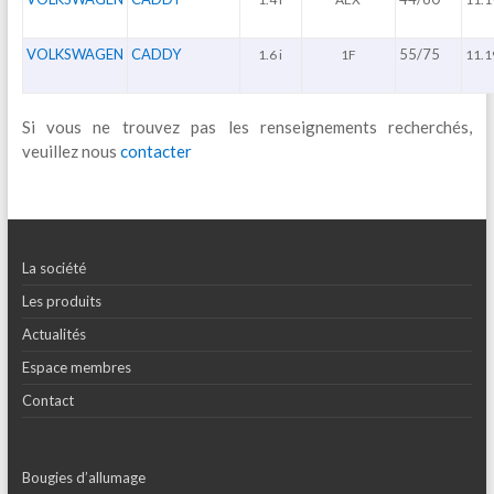
VOLKSWAGEN
CADDY
55/75
1.6 i
1F
11.1
Si vous ne trouvez pas les renseignements recherchés,
veuillez nous
contacter
La société
Les produits
Actualités
Espace membres
Contact
Bougies d’allumage