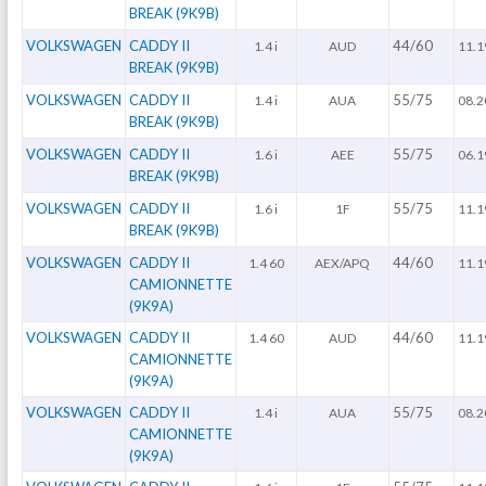
BREAK (9K9B)
VOLKSWAGEN
CADDY II
44/60
1.4 i
AUD
11.1
BREAK (9K9B)
VOLKSWAGEN
CADDY II
55/75
1.4 i
AUA
08.2
BREAK (9K9B)
VOLKSWAGEN
CADDY II
55/75
1.6 i
AEE
06.1
BREAK (9K9B)
VOLKSWAGEN
CADDY II
55/75
1.6 i
1F
11.1
BREAK (9K9B)
VOLKSWAGEN
CADDY II
44/60
1.4 60
AEX/APQ
11.1
CAMIONNETTE
(9K9A)
VOLKSWAGEN
CADDY II
44/60
1.4 60
AUD
11.1
CAMIONNETTE
(9K9A)
VOLKSWAGEN
CADDY II
55/75
1.4 i
AUA
08.2
CAMIONNETTE
(9K9A)