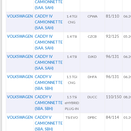
CAMIONNETTE
(SAA. SAH)
VOLKSWAGEN
CADDY IV
81/110
1.4 TGI
CPWA
06.2
CAMIONNETTE
CNG
(SAA. SAH)
VOLKSWAGEN
CADDY IV
92/125
1.4 TSI
CZCB
05.2
CAMIONNETTE
(SAA. SAH)
VOLKSWAGEN
CADDY IV
96/131
1.4 TSI
DJKD
06.2
CAMIONNETTE
(SAA. SAH)
VOLKSWAGEN
CADDY V
96/131
1.5 TGI
DHFA
06.2
CAMIONNETTE
CNG
(SBA. SBH)
VOLKSWAGEN
CADDY V
110/150
1.5 TSi
DUCC
08.2
CAMIONNETTE
eHYBRID
(SBA. SBH)
PLUG-IN
VOLKSWAGEN
CADDY V
84/114
TSi EVO
DPBC
01.2
CAMIONNETTE
(SBA. SBH)