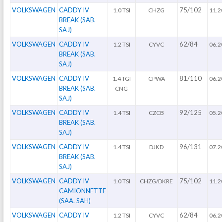
VOLKSWAGEN
CADDY IV
75/102
1.0 TSI
CHZG
11.2
BREAK (SAB.
SAJ)
VOLKSWAGEN
CADDY IV
62/84
1.2 TSI
CYVC
06.2
BREAK (SAB.
SAJ)
VOLKSWAGEN
CADDY IV
81/110
1.4 TGI
CPWA
06.2
BREAK (SAB.
CNG
SAJ)
VOLKSWAGEN
CADDY IV
92/125
1.4 TSI
CZCB
05.2
BREAK (SAB.
SAJ)
VOLKSWAGEN
CADDY IV
96/131
1.4 TSI
DJKD
07.2
BREAK (SAB.
SAJ)
VOLKSWAGEN
CADDY IV
75/102
1.0 TSI
CHZG/DKRE
11.2
CAMIONNETTE
(SAA. SAH)
VOLKSWAGEN
CADDY IV
62/84
1.2 TSI
CYVC
06.2