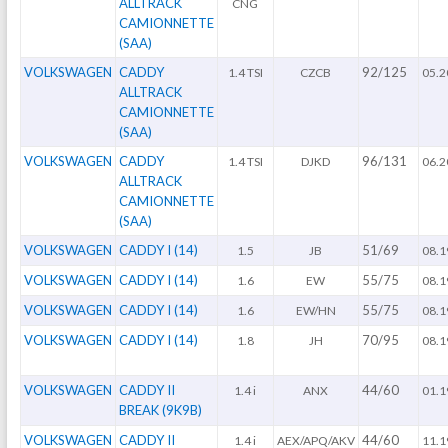
ALLTRACK
CNG
CAMIONNETTE
(SAA)
VOLKSWAGEN
CADDY
92/125
1.4 TSI
CZCB
05.2
ALLTRACK
CAMIONNETTE
(SAA)
VOLKSWAGEN
CADDY
96/131
1.4 TSI
DJKD
06.2
ALLTRACK
CAMIONNETTE
(SAA)
VOLKSWAGEN
CADDY I (14)
51/69
1.5
JB
08.1
VOLKSWAGEN
CADDY I (14)
55/75
1.6
EW
08.1
VOLKSWAGEN
CADDY I (14)
55/75
1.6
EW/HN
08.1
VOLKSWAGEN
CADDY I (14)
70/95
1.8
JH
08.1
VOLKSWAGEN
CADDY II
44/60
1.4 i
ANX
01.1
BREAK (9K9B)
VOLKSWAGEN
CADDY II
44/60
1.4 i
AEX/APQ/AKV
11.1