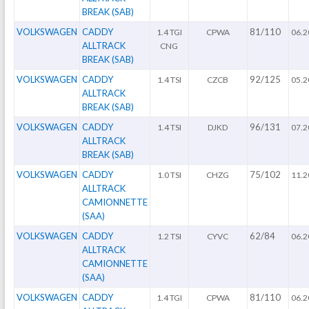
BREAK (SAB)
VOLKSWAGEN
CADDY
81/110
1.4 TGI
CPWA
06.2
ALLTRACK
CNG
BREAK (SAB)
VOLKSWAGEN
CADDY
92/125
1.4 TSI
CZCB
05.2
ALLTRACK
BREAK (SAB)
VOLKSWAGEN
CADDY
96/131
1.4 TSI
DJKD
07.2
ALLTRACK
BREAK (SAB)
VOLKSWAGEN
CADDY
75/102
1.0 TSI
CHZG
11.2
ALLTRACK
CAMIONNETTE
(SAA)
VOLKSWAGEN
CADDY
62/84
1.2 TSI
CYVC
06.2
ALLTRACK
CAMIONNETTE
(SAA)
VOLKSWAGEN
CADDY
81/110
1.4 TGI
CPWA
06.2