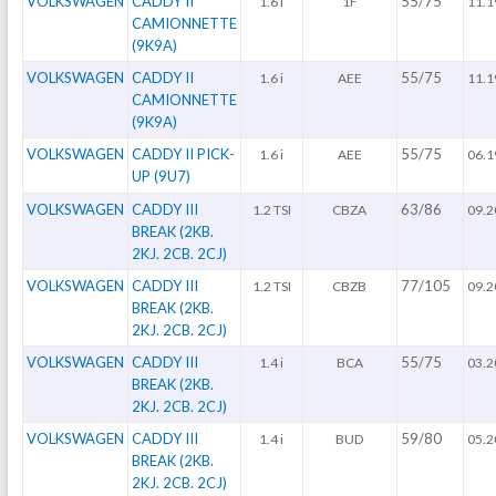
VOLKSWAGEN
CADDY II
55/75
1.6 i
1F
11.1
CAMIONNETTE
(9K9A)
VOLKSWAGEN
CADDY II
55/75
1.6 i
AEE
11.1
CAMIONNETTE
(9K9A)
VOLKSWAGEN
CADDY II PICK-
55/75
1.6 i
AEE
06.1
UP (9U7)
VOLKSWAGEN
CADDY III
63/86
1.2 TSI
CBZA
09.2
BREAK (2KB.
2KJ. 2CB. 2CJ)
VOLKSWAGEN
CADDY III
77/105
1.2 TSI
CBZB
09.2
BREAK (2KB.
2KJ. 2CB. 2CJ)
VOLKSWAGEN
CADDY III
55/75
1.4 i
BCA
03.2
BREAK (2KB.
2KJ. 2CB. 2CJ)
VOLKSWAGEN
CADDY III
59/80
1.4 i
BUD
05.2
BREAK (2KB.
2KJ. 2CB. 2CJ)