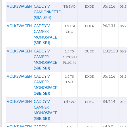
VOLKSWAGEN
CADDY V
85/116
TSi EVO
DXDE
03.2
CAMIONNETTE
(SBA. SBH)
VOLKSWAGEN
CADDY V
96/131
1.5 TGI
DHFA
06.2
CAMPER
CNG
MONOSPACE
(SBB. SBJ)
VOLKSWAGEN
CADDY V
110/150
1.5 TSi
DUCC
08.2
CAMPER
eHYBRID
MONOSPACE
PLUG-IN
(SBB. SBJ)
VOLKSWAGEN
CADDY V
85/116
1.5 TSI
DXDE
03.2
CAMPER
EVO
MONOSPACE
(SBB. SBJ)
VOLKSWAGEN
CADDY V
84/114
TSi EVO
DPBC
01.2
CAMPER
MONOSPACE
(SBB. SBJ)
VOLKSWAGEN
CADDY
44/60
1.4 i
AEX
11.1