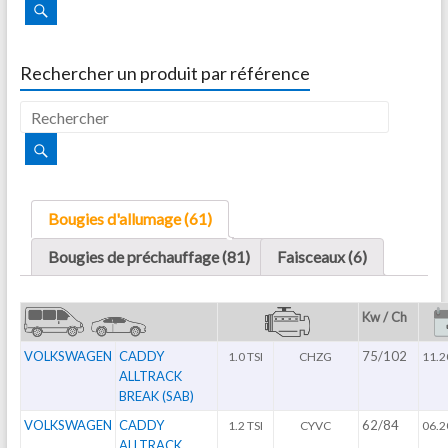
Rechercher un produit par référence
Bougies d'allumage (61)
Bougies de préchauffage (81)
Faisceaux (6)
Kw / Ch
VOLKSWAGEN
CADDY
75/102
1.0 TSI
CHZG
11.2
ALLTRACK
BREAK (SAB)
VOLKSWAGEN
CADDY
62/84
1.2 TSI
CYVC
06.2
ALLTRACK