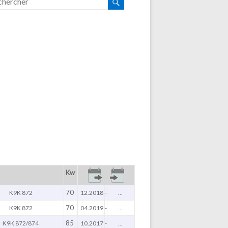
Kw
70
K9K 872
12.2018
-
...
70
K9K 872
04.2019
-
...
85
K9K 872/874
10.2017
-
...