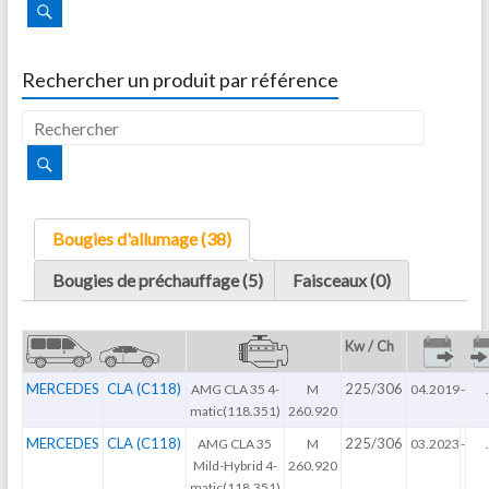
Rechercher un produit par référence
Bougies d'allumage (38)
Bougies de préchauffage (5)
Faisceaux (0)
Kw / Ch
MERCEDES
CLA (C118)
225/306
AMG CLA 35 4-
M
04.2019
-
.
matic(118.351)
260.920
MERCEDES
CLA (C118)
225/306
AMG CLA 35
M
03.2023
-
.
Mild-Hybrid 4-
260.920
matic(118.351)