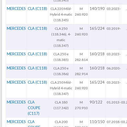
(118.345)
MERCEDES
CLA (C118)
140/190
CLA 220 Mild-
M
03.2023
-
.
Hybrid 4-matic
260.920
(118.345)
MERCEDES
CLA (C118)
165/224
CLA 250
M
03.2019
-
.
(118.346), 4-
260.920
matic
(118.347)
MERCEDES
CLA (C118)
160/218
CLA 250 e
M
03.2023
-
.
(118.385)
282.814
MERCEDES
CLA (C118)
160/218
CLA 250 e
M
06.2020
-
.
(118.386)
282.914
MERCEDES
CLA (C118)
165/224
CLA 250 Mild-
M
03.2023
-
.
Hybrid 4-matic
260.920
(118.347)
MERCEDES
CLA
90/122
CLA 180
M
01.2013
-
03.
COUPE
(117.342)
270.910
(C117)
MERCEDES
CLA
110/150
CLA 200
M
07.2018
-
03.