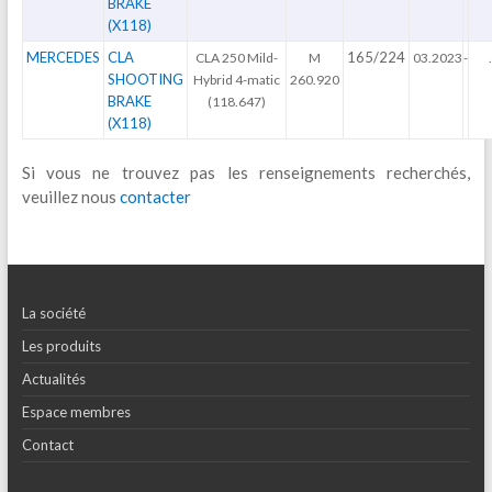
BRAKE
(X118)
MERCEDES
CLA
165/224
CLA 250 Mild-
M
03.2023
-
.
SHOOTING
Hybrid 4-matic
260.920
BRAKE
(118.647)
(X118)
Si vous ne trouvez pas les renseignements recherchés,
veuillez nous
contacter
La société
Les produits
Actualités
Espace membres
Contact