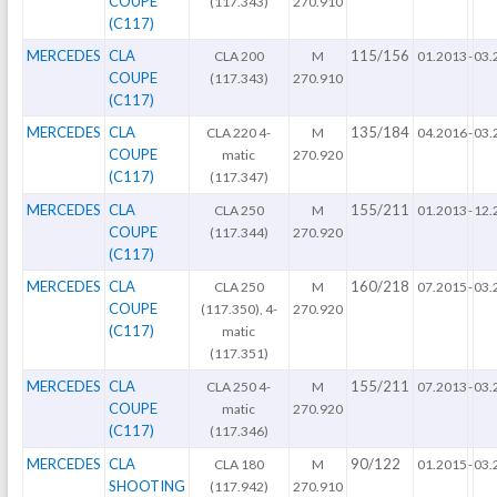
COUPE
(117.343)
270.910
(C117)
MERCEDES
CLA
115/156
CLA 200
M
01.2013
-
03.
COUPE
(117.343)
270.910
(C117)
MERCEDES
CLA
135/184
CLA 220 4-
M
04.2016
-
03.
COUPE
matic
270.920
(C117)
(117.347)
MERCEDES
CLA
155/211
CLA 250
M
01.2013
-
12.
COUPE
(117.344)
270.920
(C117)
MERCEDES
CLA
160/218
CLA 250
M
07.2015
-
03.
COUPE
(117.350), 4-
270.920
(C117)
matic
(117.351)
MERCEDES
CLA
155/211
CLA 250 4-
M
07.2013
-
03.
COUPE
matic
270.920
(C117)
(117.346)
MERCEDES
CLA
90/122
CLA 180
M
01.2015
-
03.
SHOOTING
(117.942)
270.910