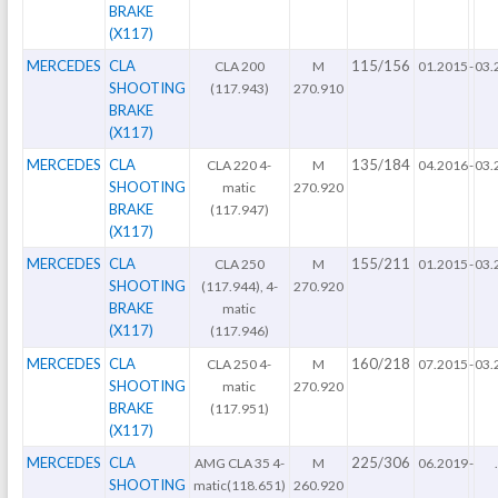
BRAKE
(X117)
MERCEDES
CLA
115/156
CLA 200
M
01.2015
-
03.
SHOOTING
(117.943)
270.910
BRAKE
(X117)
MERCEDES
CLA
135/184
CLA 220 4-
M
04.2016
-
03.
SHOOTING
matic
270.920
BRAKE
(117.947)
(X117)
MERCEDES
CLA
155/211
CLA 250
M
01.2015
-
03.
SHOOTING
(117.944), 4-
270.920
BRAKE
matic
(X117)
(117.946)
MERCEDES
CLA
160/218
CLA 250 4-
M
07.2015
-
03.
SHOOTING
matic
270.920
BRAKE
(117.951)
(X117)
MERCEDES
CLA
225/306
AMG CLA 35 4-
M
06.2019
-
.
SHOOTING
matic(118.651)
260.920