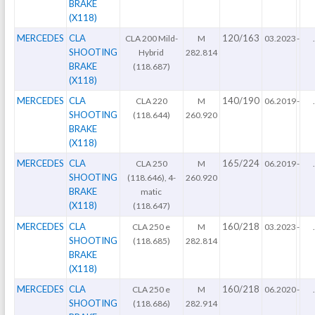
BRAKE
(X118)
MERCEDES
CLA
120/163
CLA 200 Mild-
M
03.2023
-
.
SHOOTING
Hybrid
282.814
BRAKE
(118.687)
(X118)
MERCEDES
CLA
140/190
CLA 220
M
06.2019
-
.
SHOOTING
(118.644)
260.920
BRAKE
(X118)
MERCEDES
CLA
165/224
CLA 250
M
06.2019
-
.
SHOOTING
(118.646), 4-
260.920
BRAKE
matic
(X118)
(118.647)
MERCEDES
CLA
160/218
CLA 250 e
M
03.2023
-
.
SHOOTING
(118.685)
282.814
BRAKE
(X118)
MERCEDES
CLA
160/218
CLA 250 e
M
06.2020
-
.
SHOOTING
(118.686)
282.914