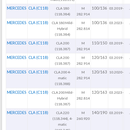
MERCEDES
CLA (C118)
100/136
CLA 180
M
03.2019
-
.
(118.384)
282.914
MERCEDES
CLA (C118)
100/136
CLA 180 Mild-
M
03.2023
-
.
Hybrid
282.814
(118.384)
MERCEDES
CLA (C118)
110/150
CLA 200
M
03.2019
-
.
(118.387)
282.914
MERCEDES
CLA (C118)
120/163
CLA 200
M
03.2019
-
.
(118.387)
282.914
MERCEDES
CLA (C118)
120/163
CLA 200 4-
M
10.2020
-
.
matic
282.914
(118.388)
MERCEDES
CLA (C118)
120/163
CLA 200 Mild-
M
03.2023
-
.
Hybrid
282.814
(118.387)
MERCEDES
CLA (C118)
140/190
CLA 220
M
03.2019
-
.
(118.344), 4-
260.920
matic