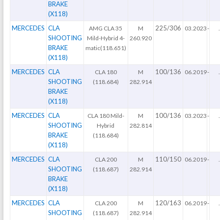
BRAKE
(X118)
MERCEDES
CLA
225/306
AMG CLA 35
M
03.2023
-
.
SHOOTING
Mild-Hybrid 4-
260.920
BRAKE
matic(118.651)
(X118)
MERCEDES
CLA
100/136
CLA 180
M
06.2019
-
.
SHOOTING
(118.684)
282.914
BRAKE
(X118)
MERCEDES
CLA
100/136
CLA 180 Mild-
M
03.2023
-
.
SHOOTING
Hybrid
282.814
BRAKE
(118.684)
(X118)
MERCEDES
CLA
110/150
CLA 200
M
06.2019
-
.
SHOOTING
(118.687)
282.914
BRAKE
(X118)
MERCEDES
CLA
120/163
CLA 200
M
06.2019
-
.
SHOOTING
(118.687)
282.914