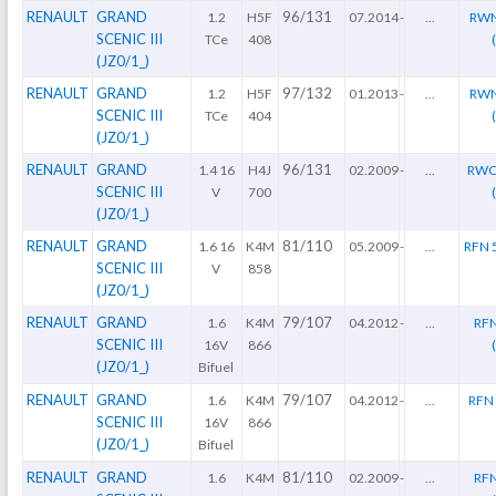
RENAULT
GRAND
96/131
1.2
H5F
07.2014
-
...
RWN
SCENIC III
TCe
408
(JZ0/1_)
RENAULT
GRAND
97/132
1.2
H5F
01.2013
-
...
RWN
SCENIC III
TCe
404
(JZ0/1_)
RENAULT
GRAND
96/131
1.4 16
H4J
02.2009
-
...
RWC
SCENIC III
V
700
(JZ0/1_)
RENAULT
GRAND
81/110
1.6 16
K4M
05.2009
-
...
RFN 5
SCENIC III
V
858
(JZ0/1_)
RENAULT
GRAND
79/107
1.6
K4M
04.2012
-
...
RFN
SCENIC III
16V
866
(JZ0/1_)
Bifuel
RENAULT
GRAND
79/107
1.6
K4M
04.2012
-
...
RFN 
SCENIC III
16V
866
(JZ0/1_)
Bifuel
RENAULT
GRAND
81/110
1.6
K4M
02.2009
-
...
RFN