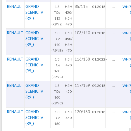
RENAULT
GRAND
85/115
1.3
H5H
01.2018
-
...
WN 7
SCENIC IV
TCe
450/
(R9_)
115
H5H
(R9N9)
470
RENAULT
GRAND
103/140
1.3
H5H
01.2018
-
...
WN 7
SCENIC IV
TCe
450/
(R9_)
140
H5H
(R9NB)
470
RENAULT
GRAND
116/158
1.3
H5H
01.2022
-
...
WN 7
SCENIC IV
TCe
470
(R9_)
160
(R9NC)
RENAULT
GRAND
117/159
1.3
H5H
09.2018
-
...
WN 7
SCENIC IV
TCe
450
(R9_)
160
(R9NC)
RENAULT
GRAND
120/163
1.3
H5H
01.2018
-
...
WN 7
SCENIC IV
TCe
450
(R9_)
160