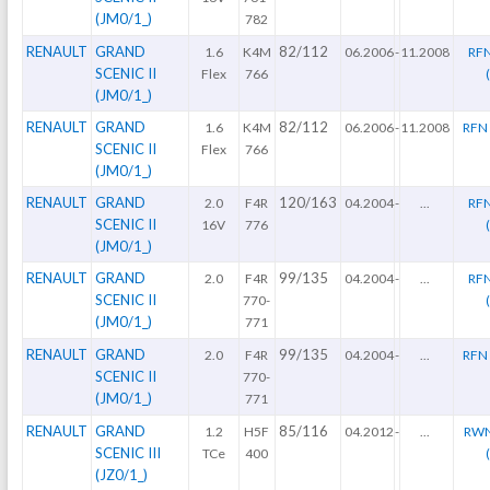
(JM0/1_)
782
RENAULT
GRAND
82/112
1.6
K4M
06.2006
-
11.2008
RFN
SCENIC II
Flex
766
(JM0/1_)
RENAULT
GRAND
82/112
1.6
K4M
06.2006
-
11.2008
RFN 
SCENIC II
Flex
766
(JM0/1_)
RENAULT
GRAND
120/163
2.0
F4R
04.2004
-
...
RFN
SCENIC II
16V
776
(JM0/1_)
RENAULT
GRAND
99/135
2.0
F4R
04.2004
-
...
RFN
SCENIC II
770-
(JM0/1_)
771
RENAULT
GRAND
99/135
2.0
F4R
04.2004
-
...
RFN 
SCENIC II
770-
(JM0/1_)
771
RENAULT
GRAND
85/116
1.2
H5F
04.2012
-
...
RWN
SCENIC III
TCe
400
(JZ0/1_)