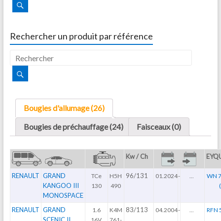
Rechercher un produit par référence
Bougies d'allumage (26)
Bougies de préchauffage (24)
Faisceaux (0)
Kw / Ch
EYQ
RENAULT
GRAND
96/131
TCe
H5H
01.2024
-
...
WN 7
KANGOO III
130
490
MONOSPACE
RENAULT
GRAND
83/113
1.6
K4M
04.2004
-
...
RFN 5
SCENIC II
16V
761-