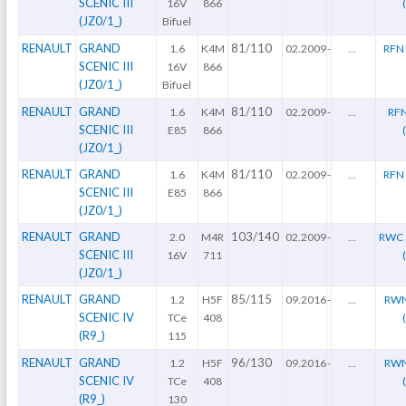
SCENIC III
16V
866
(JZ0/1_)
Bifuel
RENAULT
GRAND
81/110
1.6
K4M
02.2009
-
...
RFN 
SCENIC III
16V
866
(JZ0/1_)
Bifuel
RENAULT
GRAND
81/110
1.6
K4M
02.2009
-
...
RFN
SCENIC III
E85
866
(JZ0/1_)
RENAULT
GRAND
81/110
1.6
K4M
02.2009
-
...
RFN 
SCENIC III
E85
866
(JZ0/1_)
RENAULT
GRAND
103/140
2.0
M4R
02.2009
-
...
RWC 
SCENIC III
16V
711
(JZ0/1_)
RENAULT
GRAND
85/115
1.2
H5F
09.2016
-
...
RWN
SCENIC IV
TCe
408
(R9_)
115
RENAULT
GRAND
96/130
1.2
H5F
09.2016
-
...
RWN
SCENIC IV
TCe
408
(R9_)
130