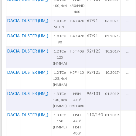
100, 4x4
450/H4D
460
DACIA
DUSTER (HM_)
67/91
1.0 TCe
H4D 470
06.2021
-
...
90 LPG
DACIA
DUSTER (HM_)
67/91
1.0 TCe
H4D 470
05.2021
-
...
90
DACIA
DUSTER (HM_)
92/125
1.2 TCe
H5F 408
10.2017
-
...
125
(HMMA)
DACIA
DUSTER (HM_)
92/125
1.2 TCe
H5F 410
10.2017
-
...
125, 4x4
(HMMA)
DACIA
DUSTER (HM_)
96/131
1.3 TCe
H5H
01.2019
-
...
130, 4x4
470/
(HMMF)
H5H 480
DACIA
DUSTER (HM_)
110/150
1.3 TCe
H5H
01.2019
-
...
150
470/
(HMM3)
H5H
480/