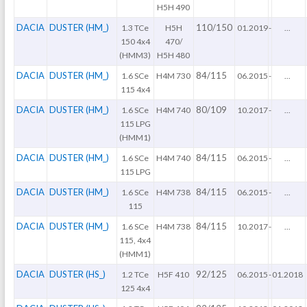
H5H 490
DACIA
DUSTER (HM_)
110/150
1.3 TCe
H5H
01.2019
-
...
150 4x4
470/
(HMM3)
H5H 480
DACIA
DUSTER (HM_)
84/115
1.6 SCe
H4M 730
06.2015
-
...
115 4x4
DACIA
DUSTER (HM_)
80/109
1.6 SCe
H4M 740
10.2017
-
...
115 LPG
(HMM1)
DACIA
DUSTER (HM_)
84/115
1.6 SCe
H4M 740
06.2015
-
...
115 LPG
DACIA
DUSTER (HM_)
84/115
1.6 SCe
H4M 738
06.2015
-
...
115
DACIA
DUSTER (HM_)
84/115
1.6 SCe
H4M 738
10.2017
-
...
115, 4x4
(HMM1)
DACIA
DUSTER (HS_)
92/125
1.2 TCe
H5F 410
06.2015
-
01.2018
125 4x4