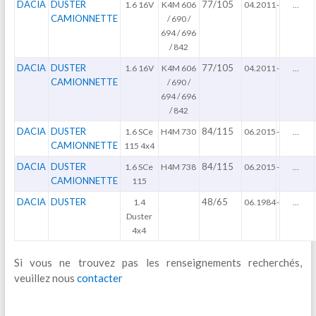
DACIA
DUSTER
77/105
1.6 16V
K4M 606
04.2011
-
...
CAMIONNETTE
/ 690 /
694 / 696
/ 842
DACIA
DUSTER
77/105
1.6 16V
K4M 606
04.2011
-
...
CAMIONNETTE
/ 690 /
694 / 696
/ 842
DACIA
DUSTER
84/115
1.6 SCe
H4M 730
06.2015
-
...
CAMIONNETTE
115 4x4
DACIA
DUSTER
84/115
1.6 SCe
H4M 738
06.2015
-
...
CAMIONNETTE
115
DACIA
DUSTER
48/65
1.4
06.1984
-
...
Duster
4x4
Si vous ne trouvez pas les renseignements recherchés,
veuillez nous
contacter