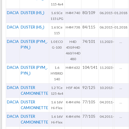
115 4x4
DACIA
DUSTER (HS_)
80/109
1.6 SCe
H4M 740
06.2015
-
01.2018
115 LPG
DACIA
DUSTER (HS_)
84/115
1.6 SCe
H4M 738
06.2015
-
01.2018
115
DACIA
DUSTER (PYM_.
74/101
1.0 ECO
H4D
11.2023
-
...
PYN_)
G-100
450/H4D
460/ H4D
480
DACIA
DUSTER (PYM_.
104/141
1.6
H4M 632
11.2023
-
...
PYN_)
HYBRID
140
DACIA
DUSTER
92/125
1.2 TCe
H5F 404
10.2013
-
...
CAMIONNETTE
125 4x4
DACIA
DUSTER
77/105
1.6 16V
K4M 696
04.2011
-
...
CAMIONNETTE
Hi-Flex
DACIA
DUSTER
77/105
1.6 16V
K4M 696
04.2011
-
...
CAMIONNETTE
Hi-Flex