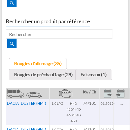
Rechercher un produit par référence
Bougies d'allumage (36)
Bougies de préchauffage (28)
Faisceaux (1)
Kw / Ch
DACIA
DUSTER (HM_)
74/101
1.0 LPG
H4D
01.2019
-
...
450/H4D
460/H4D
480
DACIA
DUSTER (HM_)
74/101
1.0 TCe
H4D
01.2019
-
...