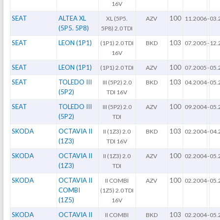
16V
SEAT
ALTEA XL
100
XL (5P5.
AZV
11.2006
-
03.
(5P5. 5P8)
5P8) 2.0 TDI
SEAT
LEON (1P1)
103
(1P1) 2.0 TDI
BKD
07.2005
-
12.
16V
SEAT
LEON (1P1)
100
(1P1) 2.0 TDI
AZV
07.2005
-
05.
SEAT
TOLEDO III
103
III (5P2) 2.0
BKD
04.2004
-
05.
(5P2)
TDI 16V
SEAT
TOLEDO III
100
III (5P2) 2.0
AZV
09.2004
-
05.
(5P2)
TDI
SKODA
OCTAVIA II
103
II (1Z3) 2.0
BKD
02.2004
-
04.
(1Z3)
TDI 16V
SKODA
OCTAVIA II
100
II (1Z3) 2.0
AZV
02.2004
-
05.
(1Z3)
TDI
SKODA
OCTAVIA II
100
II COMBI
AZV
02.2004
-
05.
COMBI
(1Z5) 2.0 TDI
(1Z5)
16V
SKODA
OCTAVIA II
103
II COMBI
BKD
02.2004
-
05.