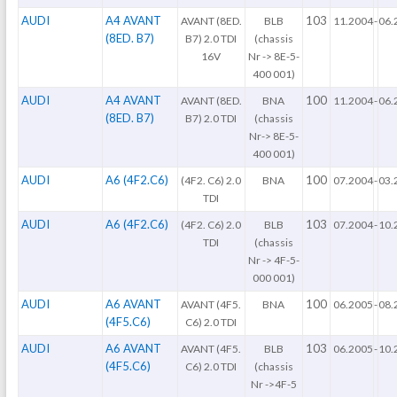
AUDI
A4 AVANT
103
AVANT (8ED.
BLB
11.2004
-
06.
(8ED. B7)
B7) 2.0 TDI
(chassis
16V
Nr -> 8E-5-
400 001)
AUDI
A4 AVANT
100
AVANT (8ED.
BNA
11.2004
-
06.
(8ED. B7)
B7) 2.0 TDI
(chassis
Nr-> 8E-5-
400 001)
AUDI
A6 (4F2.C6)
100
(4F2. C6) 2.0
BNA
07.2004
-
03.
TDI
AUDI
A6 (4F2.C6)
103
(4F2. C6) 2.0
BLB
07.2004
-
10.
TDI
(chassis
Nr -> 4F-5-
000 001)
AUDI
A6 AVANT
100
AVANT (4F5.
BNA
06.2005
-
08.
(4F5.C6)
C6) 2.0 TDI
AUDI
A6 AVANT
103
AVANT (4F5.
BLB
06.2005
-
10.
(4F5.C6)
C6) 2.0 TDI
(chassis
Nr ->4F-5