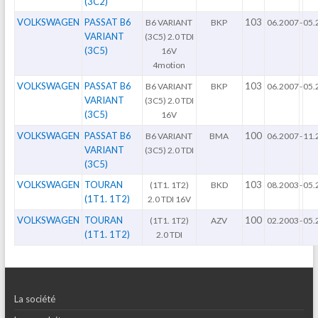
(3C2)
VOLKSWAGEN
PASSAT B6
103
B6 VARIANT
BKP
06.2007
-
05.
VARIANT
(3C5) 2.0 TDI
(3C5)
16V
4motion
VOLKSWAGEN
PASSAT B6
103
B6 VARIANT
BKP
06.2007
-
05.
VARIANT
(3C5) 2.0 TDI
(3C5)
16V
VOLKSWAGEN
PASSAT B6
100
B6 VARIANT
BMA
06.2007
-
11.
VARIANT
(3C5) 2.0 TDI
(3C5)
VOLKSWAGEN
TOURAN
103
(1T1. 1T2)
BKD
08.2003
-
05.
(1T1. 1T2)
2.0 TDI 16V
VOLKSWAGEN
TOURAN
100
(1T1. 1T2)
AZV
02.2003
-
05.
(1T1. 1T2)
2.0 TDI
La société