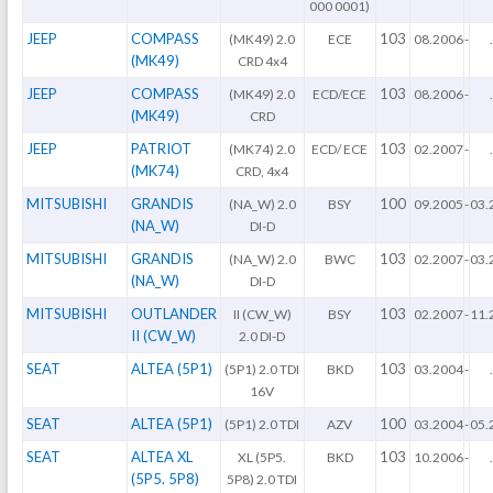
000 0001)
JEEP
COMPASS
103
(MK49) 2.0
ECE
08.2006
-
.
(MK49)
CRD 4x4
JEEP
COMPASS
103
(MK49) 2.0
ECD/ECE
08.2006
-
.
(MK49)
CRD
JEEP
PATRIOT
103
(MK74) 2.0
ECD/ ECE
02.2007
-
.
(MK74)
CRD, 4x4
MITSUBISHI
GRANDIS
100
(NA_W) 2.0
BSY
09.2005
-
03.
(NA_W)
DI-D
MITSUBISHI
GRANDIS
103
(NA_W) 2.0
BWC
02.2007
-
03.
(NA_W)
DI-D
MITSUBISHI
OUTLANDER
103
II (CW_W)
BSY
02.2007
-
11.
II (CW_W)
2.0 DI-D
SEAT
ALTEA (5P1)
103
(5P1) 2.0 TDI
BKD
03.2004
-
.
16V
SEAT
ALTEA (5P1)
100
(5P1) 2.0 TDI
AZV
03.2004
-
05.
SEAT
ALTEA XL
103
XL (5P5.
BKD
10.2006
-
.
(5P5. 5P8)
5P8) 2.0 TDI