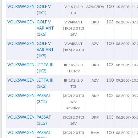
VOLKSWAGEN
GOLF V
100
V (1K1) 2.0
AZV/CBDA
10.2003
-
11.
(1K1)
TDI
VOLKSWAGEN
GOLF V
103
V VARIANT
BKD
06.2007
-
07.
VARIANT
(1K5) 2.0 TDI
(1K5)
16V
VOLKSWAGEN
GOLF V
100
V VARIANT
AZV
06.2007
-
07.
VARIANT
(1K5) 2.0 TDI
(1K5)
VOLKSWAGEN
JETTA III
103
III (1K2) 2.0
BKD
08.2005
-
10.
(1K2)
TDI 16V
VOLKSWAGEN
JETTA III
100
III (1K2) 2.0
AZV
09.2005
-
10.
(1K2)
TDI
VOLKSWAGEN
PASSAT
103
(3C2) 2.0 TDI
BKP
06.2007
-
05.
(3C2)
16V
4motion
VOLKSWAGEN
PASSAT
103
(3C2) 2.0 TDI
BKP
06.2007
-
05.
(3C2)
16V
VOLKSWAGEN
PASSAT
100
(3C2) 2.0 TDI
BMA
06.2007
-
11.