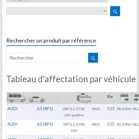
Rechercher un produit par référence
Tableau d'affectation par véhicule
Kw
AUDI
A3 (8P1)
103
(8P1) 2.0 TDI
BKD
08.2004
-
08.
16V quattro
AUDI
A3 (8P1)
103
(8P1) 2.0 TDI
BKD
05.2003
-
08.
16V