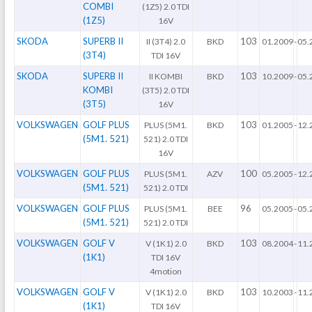
COMBI
(1Z5) 2.0 TDI
(1Z5)
16V
SKODA
SUPERB II
103
II (3T4) 2.0
BKD
01.2009
-
05.
(3T4)
TDI 16V
SKODA
SUPERB II
103
II KOMBI
BKD
10.2009
-
05.
KOMBI
(3T5) 2.0 TDI
(3T5)
16V
VOLKSWAGEN
GOLF PLUS
103
PLUS (5M1.
BKD
01.2005
-
12.
(5M1. 521)
521) 2.0 TDI
16V
VOLKSWAGEN
GOLF PLUS
100
PLUS (5M1.
AZV
05.2005
-
12.
(5M1. 521)
521) 2.0 TDI
VOLKSWAGEN
GOLF PLUS
96
PLUS (5M1.
BEE
05.2005
-
05.
(5M1. 521)
521) 2.0 TDI
VOLKSWAGEN
GOLF V
103
V (1K1) 2.0
BKD
08.2004
-
11.
(1K1)
TDI 16V
4motion
VOLKSWAGEN
GOLF V
103
V (1K1) 2.0
BKD
10.2003
-
11.
(1K1)
TDI 16V