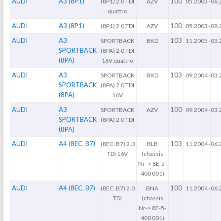
AUDI
A3 (8P1)
100
(8P1) 2.0 TDI
AZV
05.2003
-
06.
quattro
AUDI
A3 (8P1)
100
(8P1) 2.0 TDI
AZV
05.2003
-
08.
AUDI
A3
103
SPORTBACK
BKD
11.2005
-
03.
SPORTBACK
(8PA) 2.0 TDI
(8PA)
16V quattro
AUDI
A3
103
SPORTBACK
BKD
09.2004
-
03.
SPORTBACK
(8PA) 2.0 TDI
(8PA)
16V
AUDI
A3
100
SPORTBACK
AZV
09.2004
-
03.
SPORTBACK
(8PA) 2.0 TDI
(8PA)
AUDI
A4 (8EC. B7)
103
(8EC. B7) 2.0
BLB
11.2004
-
06.
TDI 16V
(chassis
Nr -> 8E-5-
400 001)
AUDI
A4 (8EC. B7)
100
(8EC. B7) 2.0
BNA
11.2004
-
06.
TDI
(chassis
Nr-> 8E-5-
400 001)