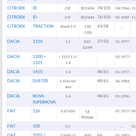
CITROEN
ID
74/101
21F
B22604
04.1966
-
11
CITROEN
ID
76/103
21F
B22644
02.1969
-
11
CITROEN
TRACTION
43/58
Avant 1.9
11B
...
-
-11BL
DACIA
1210
37/50
1.2
810-
01.1977
-
02/99
DACIA
1300 >
> 1325 1.3 /
01.1977
-
1325
1.4
DACIA
1410
48/65
1.4
01.1977
-
DACIA
DUSTER
48/65
1.4 Duster
06.1984
-
4x4
DACIA
NOVA-
48/65
1.4
01.1996
-
SUPERNOVA
FIAT
126
0.65 650
Lg
07.1977
-
09
filetage
FIAT
500
0.5
...
-
12
GAZ
3302 /
66-
/ GASELLE
ZMZ
01.1993
-