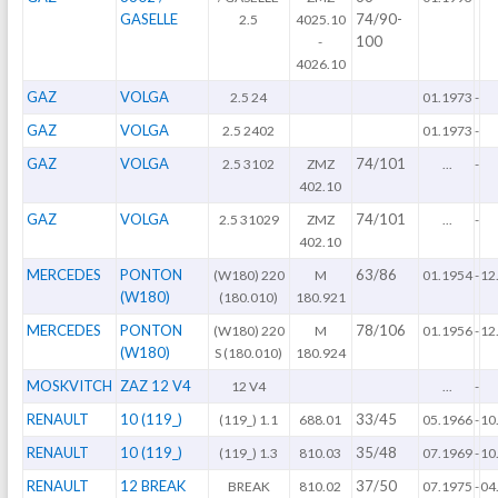
GASELLE
74/90-
2.5
4025.10
100
-
4026.10
GAZ
VOLGA
2.5 24
01.1973
-
GAZ
VOLGA
2.5 2402
01.1973
-
GAZ
VOLGA
74/101
2.5 3102
ZMZ
...
-
402.10
GAZ
VOLGA
74/101
2.5 31029
ZMZ
...
-
402.10
MERCEDES
PONTON
63/86
(W180) 220
M
01.1954
-
12
(W180)
(180.010)
180.921
MERCEDES
PONTON
78/106
(W180) 220
M
01.1956
-
12
(W180)
S (180.010)
180.924
MOSKVITCH
ZAZ 12 V4
12 V4
...
-
RENAULT
10 (119_)
33/45
(119_) 1.1
688.01
05.1966
-
10
RENAULT
10 (119_)
35/48
(119_) 1.3
810.03
07.1969
-
10
RENAULT
12 BREAK
37/50
BREAK
810.02
07.1975
-
04