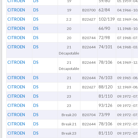
CITROEN
DS
59/80
19
05.1959
-
04
CITROEN
DS
62/84
19
B20700
04.1966
-
10
CITROEN
DS
102/139
2.2
B22627
02.1969
-
06
CITROEN
DS
66/90
20
11.1968
-
10
CITROEN
DS
72/98
20
B20744
07.1968
-
07
CITROEN
DS
74/101
21
B22644
04.1968
-
03
Décapotable
CITROEN
DS
78/106
21
B22644
04.1969
-
12
Décapotable
CITROEN
DS
76/103
21
B22644
09.1965
-
08
CITROEN
DS
88/120
21
B22627
12.1969
-
08
CITROEN
DS
81/110
23
09.1972
-
07
CITROEN
DS
93/126
23
09.1972
-
07
CITROEN
DS
73/99
Break 20
B20704
09.1972
-
07
CITROEN
DS
78/106
Break 21
B22644
09.1972
-
07
CITROEN
DS
81/110
Break 23
09.1972
-
07