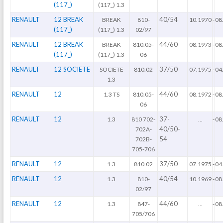
(117_)
(117_) 1.3
RENAULT
12 BREAK
40/54
BREAK
810-
10.1970
-
08
(117_)
(117_) 1.3
02/97
RENAULT
12 BREAK
44/60
BREAK
810.05-
08.1973
-
08
(117_)
(117_) 1.3
06
RENAULT
12 SOCIETE
37/50
SOCIETE
810.02
07.1975
-
04
1.3
RENAULT
12
44/60
1.3 TS
810.05-
08.1972
-
08
06
RENAULT
12
37-
1.3
810 702-
...
-
08
40/50-
702A-
54
702B-
705-706
RENAULT
12
37/50
1.3
810.02
07.1975
-
04
RENAULT
12
40/54
1.3
810-
10.1969
-
08
02/97
RENAULT
12
44/60
1.3
847-
...
-
08
705/706