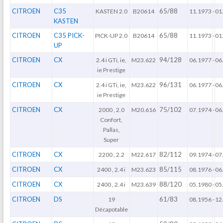
CITROEN
C35
65/88
KASTEN 2.0
B20614
11.1973
-
01
KASTEN
CITROEN
C35 PICK-
65/88
PICK-UP 2.0
B20614
11.1973
-
01
UP
CITROEN
CX
94/128
2.4 i GTi, ie,
M23.622
06.1977
-
06
ie Prestige
CITROEN
CX
96/131
2.4 i GTi, ie,
M23.622
06.1977
-
06
ie Prestige
CITROEN
CX
75/102
2000 , 2.0
M20.616
07.1974
-
06
Confort,
Pallas,
Super
CITROEN
CX
82/112
2200 , 2.2
M22.617
09.1974
-
07
CITROEN
CX
85/115
2400 , 2.4 i
M23.623
08.1976
-
06
CITROEN
CX
88/120
2400 , 2.4 i
M23.639
05.1980
-
05
CITROEN
DS
61/83
19
08.1956
-
12
Décapotable