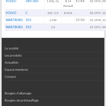
VOLVO
340-360
47/64
1.4 DL, GL
B 14
02.1976
-
09
Renault
VOLVO
C
202 : 2.0
B 20 A
03.1975
-
12
WARTBURG
353
37/50
1.0 W
01.1978
-
12
WARTBURG
353
1.0
07.1971
-
09
La société
Les produits
Actualités
Espace membres
Contact
Bougies d’allumage
Bougies de préchauffage