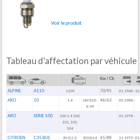
Voir le produit
Tableau d'affectation par véhicule
Kw / Ch
ALPINE
A110
70/95
1100
01.1968
-
12
ARO
10
46/63
1.4
IAP 810-
09.1988
-
R-99
ARO
SERIE 100
100 1.4 100,
01.1978
-
101, 103,
104
CITROEN
C35 BUS
65/88
BUS 2.0
B20614
11.1973
-
01