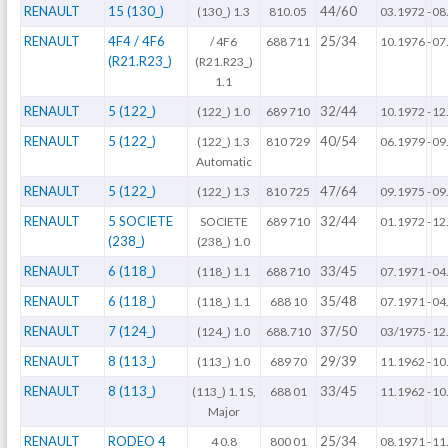
RENAULT
15 (130_)
44/60
(130_) 1.3
810.05
03.1972
-
08
RENAULT
4F4 / 4F6
25/34
/ 4F6
688 711
10.1976
-
07
(R21.R23_)
(R21.R23_)
1.1
RENAULT
5 (122_)
32/44
(122_) 1.0
689 710
10.1972
-
12
RENAULT
5 (122_)
40/54
(122_) 1.3
810 729
06.1979
-
09
Automatic
RENAULT
5 (122_)
47/64
(122_) 1.3
810 725
09.1975
-
09
RENAULT
5 SOCIETE
32/44
SOCIETE
689 710
01.1972
-
12
(238_)
(238_) 1.0
RENAULT
6 (118_)
33/45
(118_) 1.1
688 710
07.1971
-
04
RENAULT
6 (118_)
35/48
(118_) 1.1
688 10
07.1971
-
04
RENAULT
7 (124_)
37/50
(124_) 1.0
688.710
03/1975
-
12
RENAULT
8 (113_)
29/39
(113_) 1.0
689 70
11.1962
-
10
RENAULT
8 (113_)
33/45
(113_) 1.1 S,
688 01
11.1962
-
10
Major
RENAULT
RODEO 4
25/34
4 0.8
800 01
08.1971
-
11