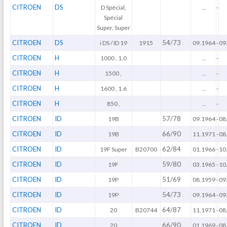
CITROEN
DS
D Spécial,
...
-
Spécial
Super, Super
CITROEN
DS
54/73
i DS / ID 19
1915
09.1964
-
09
CITROEN
H
1000 , 1.0
...
-
CITROEN
H
1500 ,
...
-
CITROEN
H
1600 , 1.6
...
-
CITROEN
H
850 ,
...
-
CITROEN
ID
57/78
19B
09.1964
-
08
CITROEN
ID
66/90
19B
11.1971
-
08
CITROEN
ID
62/84
19F Super
B20700
01.1966
-
10
CITROEN
ID
59/80
19F
03.1965
-
10
CITROEN
ID
51/69
19P
08.1959
-
09
CITROEN
ID
54/73
19P
09.1964
-
09
CITROEN
ID
64/87
20
B20744
11.1971
-
08
CITROEN
ID
66/90
20
01.1969
-
08