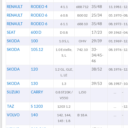
RENAULT
RODEO 4
35/48
4 1.1
688 712
11.1981
-
12
RENAULT
RODEO 6
25/34
6 0.8
800 02
05.1970
-
08
RENAULT
RODEO 6
35/48
6 1.1
688 10
08.1973
-
11
SEAT
600 D
17/23
D 0.8
09.1963
-
04
SKODA
100
29/39
1.0 S, L
OHV
01.1969
-
12
SKODA
105.12
33-
1.0 Estelle,
742.10
08.1976
-
12
34/45-
S, L
46
SKODA
120
38/52
1.2 GL, GLE,
08.1976
-
12
L, LE
SKODA
130
39/53
1.3
08.1987
-
10
SUZUKI
CARRY
0.8 ST20K /
LJ50
...
-
V550
TAZ
S 1203
1203 1.2
...
-
12
VOLVO
140
142, 144,
B 18 A
...
-
145 : 1.8