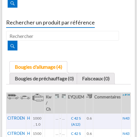
Rechercher un produit par référence
Bougies d'allumage (4)
Bougies de préchauffage (0)
Faisceaux (0)
Kw
EYQUEM
Commentaires
/
Ch
CITROEN
H
1000
...
-
...
C 42 S
0.6
N43
, 1.0
(A12)
CITROEN
H
1500
...
-
...
C 42 S
0.6
N43