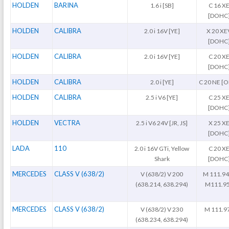
HOLDEN
BARINA
1.6 i [SB]
C 16 X
[DOHC
HOLDEN
CALIBRA
2.0 i 16V [YE]
X 20 XE
[DOHC
HOLDEN
CALIBRA
2.0 i 16V [YE]
C 20 X
[DOHC
HOLDEN
CALIBRA
2.0 i [YE]
C 20 NE [
HOLDEN
CALIBRA
2.5 i V6 [YE]
C 25 X
[DOHC
HOLDEN
VECTRA
2.5 i V6 24V [JR, JS]
X 25 X
[DOHC
LADA
110
2.0 i 16V GTi, Yellow
C 20 X
Shark
[DOHC
MERCEDES
CLASS V (638/2)
V (638/2) V 200
M 111.94
(638.214, 638.294)
M111.9
MERCEDES
CLASS V (638/2)
V (638/2) V 230
M 111.9
(638.234, 638.294)