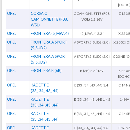
[DOHC
OPEL
CORSA C
C CAMIONNETTE (F08.
Z 12 X
CAMIONNETTE (F08.
W5L) 1.2 16V
W5L)
OPEL
FRONTERA (5_MWL4)
(5_MWL4) 2.2 i
X 22 X
OPEL
FRONTERA A SPORT
A SPORT (5_SUD2) 2.0 i
X 20 SE [
(5_SUD2)
OPEL
FRONTERA A SPORT
A SPORT (5_SUD2) 2.0 i
C 20 NE [
(5_SUD2)
OPEL
FRONTERA B (6B)
B (6B) 2.2 i 16V
X 22 X
[DOHC
OPEL
KADETT E
E (33_.34_.43_.44) 1.4 i
C 14 N
(33_.34_.43_.44)
OPEL
KADETT E
E (33_.34_.43_.44) 1.4 S
14 NV
(33_.34_.43_.44)
OPEL
KADETT E
E (33_.34_.43_.44) 1.4 S
C 14 S
(33_.34_.43_.44)
OPEL
KADETT E
E (33_.34_.43_.44) 1.6 i
E 16 N