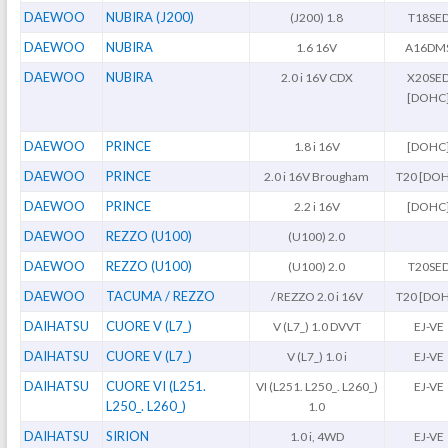
DAEWOO
NUBIRA (J200)
(J200) 1.8
T18SE
DAEWOO
NUBIRA
1.6 16V
A16DM
DAEWOO
NUBIRA
2.0 i 16V CDX
X20SE
[DOHC
DAEWOO
PRINCE
1.8 i 16V
[DOHC
DAEWOO
PRINCE
2.0 i 16V Brougham
T20 [DO
DAEWOO
PRINCE
2.2 i 16V
[DOHC
DAEWOO
REZZO (U100)
(U100) 2.0
DAEWOO
REZZO (U100)
(U100) 2.0
T20SE
DAEWOO
TACUMA / REZZO
/ REZZO 2.0 i 16V
T20 [DO
DAIHATSU
CUORE V (L7_)
V (L7_) 1.0 DVVT
EJ-VE
DAIHATSU
CUORE V (L7_)
V (L7_) 1.0 i
EJ-VE
DAIHATSU
CUORE VI (L251.
VI (L251. L250_. L260_)
EJ-VE
L250_. L260_)
1.0
DAIHATSU
SIRION
1.0 i, 4WD
EJ-VE