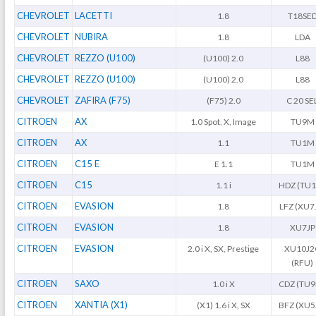
CHEVROLET
LACETTI
1.8
T18SE
CHEVROLET
NUBIRA
1.8
LDA
CHEVROLET
REZZO (U100)
(U100) 2.0
L88
CHEVROLET
REZZO (U100)
(U100) 2.0
L88
CHEVROLET
ZAFIRA (F75)
(F75) 2.0
C 20 SE
CITROEN
AX
1.0 Spot, X, Image
TU9M
CITROEN
AX
1.1
TU1M
CITROEN
C15 E
E 1.1
TU1M
CITROEN
C15
1.1 i
HDZ (TU
CITROEN
EVASION
1.8
LFZ (XU7
CITROEN
EVASION
1.8
XU7JP
CITROEN
EVASION
2.0 i X, SX, Prestige
XU10J2
(RFU)
CITROEN
SAXO
1.0 i X
CDZ (TU
CITROEN
XANTIA (X1)
(X1) 1.6 i X, SX
BFZ (XU5