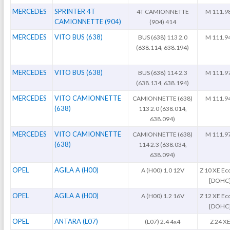
MERCEDES
SPRINTER 4T
4T CAMIONNETTE
M 111.9
CAMIONNETTE (904)
(904) 414
MERCEDES
VITO BUS (638)
BUS (638) 113 2.0
M 111.9
(638.114, 638.194)
MERCEDES
VITO BUS (638)
BUS (638) 114 2.3
M 111.9
(638.134, 638.194)
MERCEDES
VITO CAMIONNETTE
CAMIONNETTE (638)
M 111.9
(638)
113 2.0 (638.014,
638.094)
MERCEDES
VITO CAMIONNETTE
CAMIONNETTE (638)
M 111.9
(638)
114 2.3 (638.034,
638.094)
OPEL
AGILA A (H00)
A (H00) 1.0 12V
Z 10 XE Ec
[DOHC
OPEL
AGILA A (H00)
A (H00) 1.2 16V
Z 12 XE Ec
[DOHC
OPEL
ANTARA (L07)
(L07) 2.4 4x4
Z 24 X