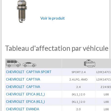
Voir le produit
Tableau d'affectation par véhicule
CHEVROLET
CAPTIVA SPORT
SPORT 2.4
LD9(147C
CHEVROLET
CAPTIVA
2.4 LPG, 4WD
LD9(147C
CHEVROLET
CAPTIVA
2.4
Z 24 SE
CHEVROLET
EPICA (KL1_)
(KL1_) 2.0
L88
CHEVROLET
EPICA (KL1_)
(KL1_) 2.0
L88
CHEVROLET
EVANDA
2.0
L88