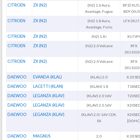
CITROEN
ZX (N2)
(N2) 1.6 Aura,
BFZ( XU5J
Avantage, Fugue
BDY (XU
CITROEN
ZX (N2)
(N2) 1.8 Aura,
LFX (XU7
Avantage, Furio
CITROEN
ZX (N2)
(N2) 1.8 i
XU7JP
CITROEN
ZX (N2)
(N2) 2.0 Volcane
RFX
(XU10J2
CITROEN
ZX (N2)
(N2) 2.0 Volcane
RFX
(XU10J2
DAEWOO
EVANDA (KLAL)
(KLAL) 2.0
X 20 SE
DAEWOO
LACETTI (KLAN)
(KLAN) 1.8
T18SE
DAEWOO
LEGANZA (KLAV)
(KLAV) 2.0 16V
T20SE
DAEWOO
LEGANZA (KLAV)
(KLAV) 2.0 16V
X20SE
DAEWOO
LEGANZA (KLAV)
(KLAV) 2.0 i 16V CDX,
X20SE
SX
[DOHC
DAEWOO
MAGNUS
2.0
X 20 SE