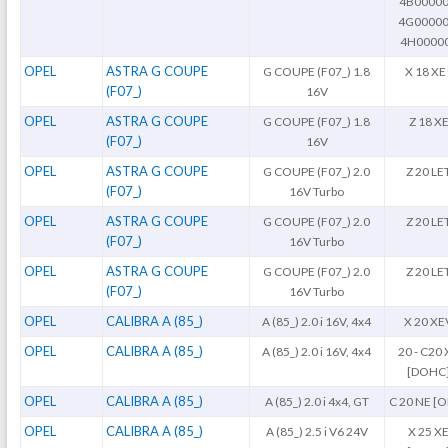
4B00000
4G00000
4H0000
OPEL
ASTRA G COUPE
G COUPE (F07_) 1.8
X 18 XE
(F07_)
16V
OPEL
ASTRA G COUPE
G COUPE (F07_) 1.8
Z 18 X
(F07_)
16V
OPEL
ASTRA G COUPE
G COUPE (F07_) 2.0
Z 20 LE
(F07_)
16V Turbo
OPEL
ASTRA G COUPE
G COUPE (F07_) 2.0
Z 20 LE
(F07_)
16V Turbo
OPEL
ASTRA G COUPE
G COUPE (F07_) 2.0
Z 20 LE
(F07_)
16V Turbo
OPEL
CALIBRA A (85_)
A (85_) 2.0 i 16V, 4x4
X 20 XE
OPEL
CALIBRA A (85_)
A (85_) 2.0 i 16V, 4x4
20 - C20
[DOHC
OPEL
CALIBRA A (85_)
A (85_) 2.0 i 4x4, GT
C 20 NE [
OPEL
CALIBRA A (85_)
A (85_) 2.5 i V6 24V
X 25 X