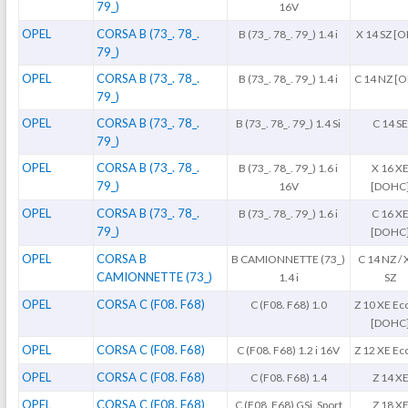
79_)
16V
OPEL
CORSA B (73_. 78_.
B (73_. 78_. 79_) 1.4 i
X 14 SZ [
79_)
OPEL
CORSA B (73_. 78_.
B (73_. 78_. 79_) 1.4 i
C 14 NZ [
79_)
OPEL
CORSA B (73_. 78_.
B (73_. 78_. 79_) 1.4 Si
C 14 S
79_)
OPEL
CORSA B (73_. 78_.
B (73_. 78_. 79_) 1.6 i
X 16 X
79_)
16V
[DOHC
OPEL
CORSA B (73_. 78_.
B (73_. 78_. 79_) 1.6 i
C 16 X
79_)
[DOHC
OPEL
CORSA B
B CAMIONNETTE (73_)
C 14 NZ /
CAMIONNETTE (73_)
1.4 i
SZ
OPEL
CORSA C (F08. F68)
C (F08. F68) 1.0
Z 10 XE Ec
[DOHC
OPEL
CORSA C (F08. F68)
C (F08. F68) 1.2 i 16V
Z 12 XE Ec
OPEL
CORSA C (F08. F68)
C (F08. F68) 1.4
Z 14 X
OPEL
CORSA C (F08. F68)
C (F08. F68) GSi, Sport
Z 18 X