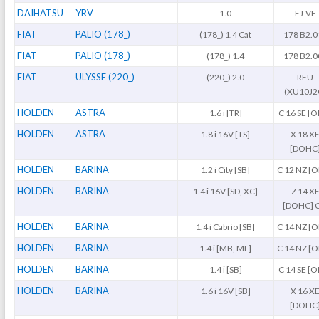
DAIHATSU
YRV
1.0
EJ-VE
FIAT
PALIO (178_)
(178_) 1.4 Cat
178 B2.0
FIAT
PALIO (178_)
(178_) 1.4
178 B2.0
FIAT
ULYSSE (220_)
(220_) 2.0
RFU
(XU10J2
HOLDEN
ASTRA
1.6 i [TR]
C 16 SE [
HOLDEN
ASTRA
1.8 i 16V [TS]
X 18 X
[DOHC
HOLDEN
BARINA
1.2 i City [SB]
C 12 NZ [
HOLDEN
BARINA
1.4 i 16V [SD, XC]
Z 14 X
[DOHC] C
HOLDEN
BARINA
1.4 i Cabrio [SB]
C 14 NZ [
HOLDEN
BARINA
1.4 i [MB, ML]
C 14 NZ [
HOLDEN
BARINA
1.4 i [SB]
C 14 SE [
HOLDEN
BARINA
1.6 i 16V [SB]
X 16 X
[DOHC