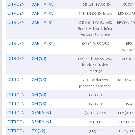
CITROEN
XANTIA (X1)
(X1) 1.8 i 16V X, SX
XU7JP
CITROEN
XANTIA (X1)
(X1) 1.8 i X, SX, break
LFX (XU7J
CITROEN
XANTIA (X1)
(X1) 2.0 i 16V, SX, VSX,
RFV (XU10
Break, Activa, Athéna,
Audace, Exclusive
CITROEN
XANTIA (X1)
(X1) 2.0 i SX, VSX
RFX
(XU10J2
CITROEN
XM (Y3)
(Y3) 2.0 i 16V SX, VSX,
XU10J4
break, Exclusive,
Prestige
CITROEN
XM (Y3)
(Y3) 2.0 i détente,
RFZ (XU10
présence, sensation
CITROEN
XM (Y3)
(Y3) 2.0
CITROEN
XM (Y3)
(Y3) 2.0
R6A
CITROEN
XSARA (N1)
(N1) 1.8 i 16V
LFY (XU7J
CITROEN
XSARA (N1)
(N1) 1.8 i
LFZ (XU7
CITROEN
ZX (N2)
(N2) 1.1
HDZ (TU