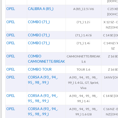
[DOHC
OPEL
CALIBRA A (85_)
A (85_) 2.5 i V6
C 25 X
[DOHC
OPEL
COMBO (71_)
(71_) 1.2 i
X 12 SZ - 
NZ [OH
OPEL
COMBO (71_)
(71_) 1.4 i Si
C 14 SE [
OPEL
COMBO (71_)
(71_) 1.4 i
C 14 NZ /
SZ
OPEL
COMBO
CAMIONNETTE/BREAK
Z 16 SE
CAMIONNETTE/BREAK
1.6
OPEL
COMBO TOUR
TOUR 1.6
Z 16 SE
OPEL
CORSA A (93_. 94_.
A (93_. 94_. 95_. 98_.
14 NV [O
95_. 98_. 99_)
99_) 1.4 GL, GT, Sprint,
Viva
OPEL
CORSA A (93_. 94_.
A (93_. 94_. 95_. 98_.
C 14 SE [
95_. 98_. 99_)
99_) 1.4 i
OPEL
CORSA A (93_. 94_.
A (93_. 94_. 95_. 98_.
C 16 NZ - 
95_. 98_. 99_)
99_) 1.6 GSI
NZ [OH