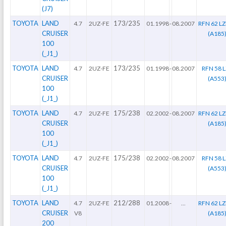
(J7)
TOYOTA
LAND
173/235
4.7
2UZ-FE
01.1998
-
08.2007
RFN 62 L
CRUISER
(A185
100
(_J1_)
TOYOTA
LAND
173/235
4.7
2UZ-FE
01.1998
-
08.2007
RFN 58 
CRUISER
(A553
100
(_J1_)
TOYOTA
LAND
175/238
4.7
2UZ-FE
02.2002
-
08.2007
RFN 62 L
CRUISER
(A185
100
(_J1_)
TOYOTA
LAND
175/238
4.7
2UZ-FE
02.2002
-
08.2007
RFN 58 
CRUISER
(A553
100
(_J1_)
TOYOTA
LAND
212/288
4.7
2UZ-FE
01.2008
-
...
RFN 62 L
CRUISER
V8
(A185
200