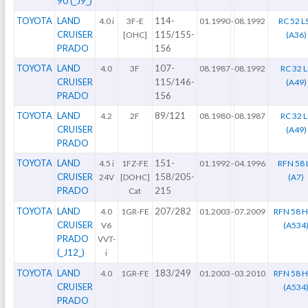
90 (_J9_)
TOYOTA
LAND
114-
4.0 i
3F-E
01.1990
-
08.1992
RC 52 L
CRUISER
115/155-
[OHC]
(A36)
PRADO
156
TOYOTA
LAND
107-
4.0
3F
08.1987
-
08.1992
RC 32 L
CRUISER
115/146-
(A49)
PRADO
156
TOYOTA
LAND
89/121
4.2
2F
08.1980
-
08.1987
RC 32 L
CRUISER
(A49)
PRADO
TOYOTA
LAND
151-
4.5 i
1FZ-FE
01.1992
-
04.1996
RFN 58 
CRUISER
158/205-
24V
[DOHC]
(A7)
PRADO
215
Cat
TOYOTA
LAND
207/282
4.0
1GR-FE
01.2003
-
07.2009
RFN 58 H
CRUISER
V6
(A534
PRADO
VVT-
(_J12_)
i
TOYOTA
LAND
183/249
4.0
1GR-FE
01.2003
-
03.2010
RFN 58 H
CRUISER
(A534
PRADO