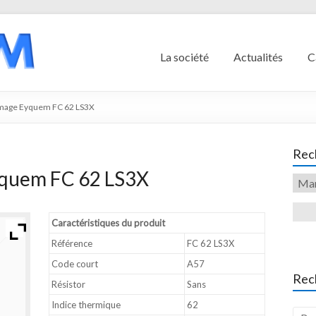
La société
Actualités
C
umage Eyquem FC 62 LS3X
Rech
yquem FC 62 LS3X
Caractéristiques du produit
Référence
FC 62 LS3X
Code court
A57
Rec
Résistor
Sans
Indice thermique
62