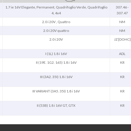
1.7 ie 16V Elegante, Permanent, Quadrifoglio Verde, Quadrifoglio
307.46 -
4, 4x4
307.47
2.0 i 20V , Quattro
NM
2.0 i 20V quattro
NM
2.0 i 20V
JZ [DOHC]
I (1L) 1.8 i 16V
ADL
II (19E. 1G2. 165) 1.8 i 16V
KR
III (3A2. 35I) 1.8 i 16V
KR
III VARIANT (3A5. 35I) 1.8 i 16V
KR
II (53B) 1.8 i 16V GT, GTX
KR