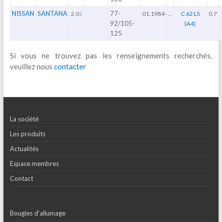
NISSAN
SANTANA
77-
2.0 i
01.1984
-
...
C 62 LS
0.7
92/105-
(A4)
125
Si vous ne trouvez pas les renseignements recherchés,
veuillez nous
contacter
La société
Les produits
Actualités
Espace membres
Contact
Bougies d’allumage