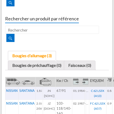
Rechercher un produit par référence
Bougies d'allumage (3)
Bougies de préchauffage (0)
Faisceaux (0)
Kw / Ch
EYQUEM
NISSAN
SANTANA
67/91
1.8 i
JN
01.1984
-
...
C 62 LS3X
0.8
[SOHC]
(A13)
NISSAN
SANTANA
103-
2.0 i
JZ
02.1987
-
...
FC 62 LS3X
0.9
118/140-
20V
[DOHC]
(A57)
160