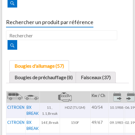
Rechercher un produit par référence
Bougies d'allumage (57)
Bougies de préchauffage (8)
Faisceaux (37)
Kw / Ch
CITROEN
BX
40/54
11 ,
HDZ (TU1M)
10.1988
-
06.19
BREAK
1.1,Break
CITROEN
BX
49/67
14 E,Break
150F
09.1985
-
02.19
BREAK