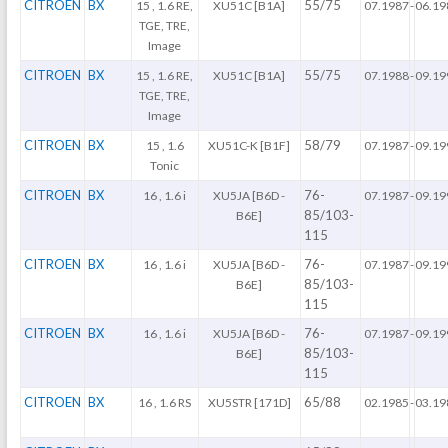
CITROEN
BX
55/75
15 , 1.6 RE,
XU51C [B1A]
07.1987
-
06.19
TGE, TRE,
Image
CITROEN
BX
55/75
15 , 1.6 RE,
XU51C [B1A]
07.1988
-
09.19
TGE, TRE,
Image
CITROEN
BX
58/79
15 , 1.6
XU51C-K [B1F]
07.1987
-
09.19
Tonic
CITROEN
BX
76-
16 , 1.6 i
XU5JA [B6D -
07.1987
-
09.19
85/103-
B6E]
115
CITROEN
BX
76-
16 , 1.6 i
XU5JA [B6D -
07.1987
-
09.19
85/103-
B6E]
115
CITROEN
BX
76-
16 , 1.6 i
XU5JA [B6D -
07.1987
-
09.19
85/103-
B6E]
115
CITROEN
BX
65/88
16 , 1.6 RS
XU5STR [171D]
02.1985
-
03.19