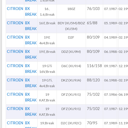
1.6,Break
CITROEN
BX
76/103
16 ,
180Z
07.1987
-
02.19
BREAK
1.6,Break
CITROEN
BX
65/88
16 E,Break
BDY (XU5M)/BDZ
05.1989
-
02.19
BREAK
(XU5M)
CITROEN
BX
80/109
19 E
D2F
04.1989
-
02.19
BREAK
4x4,Break
CITROEN
BX
80/109
19 E,Break
DDZ (XU9M)
06.1988
-
02.19
BREAK
CITROEN
BX
116/158
19 GTi
D6C (XU9J4)
09.1987
-
12.19
BREAK
16V,Break
CITROEN
BX
88/120
19 GTi,
DKZ (XU9JA)
06.1988
-
02.19
BREAK
4x4,Break
CITROEN
BX
75/102
19
DFZ (XU9J1)
07.1986
-
06.19
BREAK
KAT,Break
CITROEN
BX
75/102
19
DFZ (XU9J1)
07.1987
-
12.19
BREAK
KAT,Break
CITROEN
BX
70/95
19,Break
D2C (XU92C)
07.1989
-
11.19