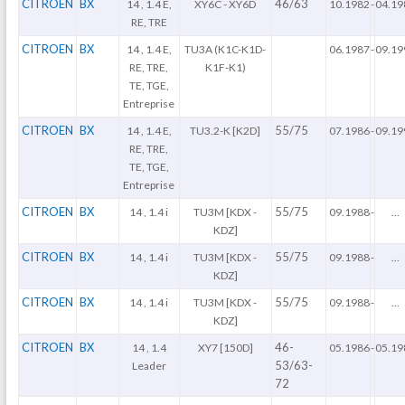
CITROEN
BX
46/63
14 , 1.4 E,
XY6C - XY6D
10.1982
-
04.19
RE, TRE
CITROEN
BX
14 , 1.4 E,
TU3A (K1C-K1D-
06.1987
-
09.19
RE, TRE,
K1F-K1)
TE, TGE,
Entreprise
CITROEN
BX
55/75
14 , 1.4 E,
TU3.2-K [K2D]
07.1986
-
09.19
RE, TRE,
TE, TGE,
Entreprise
CITROEN
BX
55/75
14 , 1.4 i
TU3M [KDX -
09.1988
-
...
KDZ]
CITROEN
BX
55/75
14 , 1.4 i
TU3M [KDX -
09.1988
-
...
KDZ]
CITROEN
BX
55/75
14 , 1.4 i
TU3M [KDX -
09.1988
-
...
KDZ]
CITROEN
BX
46-
14 , 1.4
XY7 [150D]
05.1986
-
05.19
53/63-
Leader
72