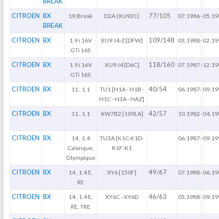
BREAK
CITROEN
BX
77/105
19,Break
D2A (XU92C)
07.1986
-
05.19
BREAK
CITROEN
BX
109/148
1.9 i 16V
XU9 J4-Z [DFW]
03.1988
-
02.19
GTi 16S
CITROEN
BX
118/160
1.9 i 16V
XU9 J4 [D6C]
07.1987
-
12.19
GTi 16S
CITROEN
BX
40/54
11 , 1.1
TU1 [H1A - H1B -
06.1987
-
09.19
H1C - H3A - HAZ]
CITROEN
BX
42/57
11 , 1.1
XW7B2 [109LA]
10.1982
-
04.19
CITROEN
BX
14 , 1.4
TU3A [K1C-K1D-
06.1987
-
09.19
Calanque,
K1F-K1
Olympique
CITROEN
BX
49/67
14 , 1.4 E,
XY6 [150F]
07.1988
-
06.19
RE
CITROEN
BX
46/63
14 , 1.4 E,
XY6C - XY6D
05.1988
-
09.19
RE, TRE