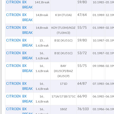
CITROEN
BX
59/80
14 E,Break
10.1985
-
05.19
BREAK
CITROEN
BX
47/64
14,Break
K1H (TU3A)
01.1989
-
12.19
BREAK
CITROEN
BX
55/75
14,Break
KDY (TU3M)/KDZ
01.1989
-
02.19
BREAK
(TU3M/Z)
CITROEN
BX
59/80
15 ,
B1E (XU51C)
10.1987
-
05.19
BREAK
1.6,Break
CITROEN
BX
53/72
16 ,
B1E (XU51C)
01.1987
-
02.19
BREAK
1.6,Break
CITROEN
BX
55/75
16 ,
BAY
09.1988
-
02.19
BREAK
1.6,Break
(XU5CP)/BAZ
(XU5CP)
CITROEN
BX
64/87
16 ,
171D
07.1985
-
06.19
BREAK
1.6,Break
CITROEN
BX
66/90
16 ,
171A/171B/171C
06.1985
-
06.19
BREAK
1.6,Break
CITROEN
BX
76/103
16 ,
180Z
03.1986
-
06.19
BREAK