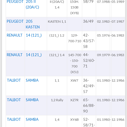
PEUGEOT
205 II
58/79
II (20A/C)
150H.
07.1988
-
05.1989
(20A/C)
1,4
150B
(XY8)
PEUGEOT
205
36/49
KASTEN 1,1
02.1983
-
07.1987
KASTEN
RENAULT
14 (121_)
42-
(121_) 1.2
129-
05.1976
-
06.1983
43/57-
700-710
58
RENAULT
14 (121_)
44-
(121_) 1.4
145-700
09.1979
-
06.1983
52/60-
- 150-
71
700
(X5J)
TALBOT
SAMBA
36-
1,1
XW7
01.1980
-
12.1986
42/49-
57
TALBOT
SAMBA
65-
1,2 Rally
XZ7R
01.1980
-
12.1986
66/88-
90
TALBOT
SAMBA
52-
1,4
XY6B
01.1980
-
12.1986
58/71-