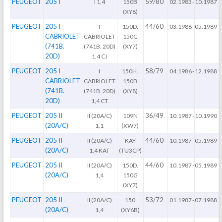
PEUGEOT
205 I
59/80
I 1,4
150B
02.1983
-
10.1987
(XY8)
PEUGEOT
205 I
44/60
I
150D.
03.1988
-
05.1989
CABRIOLET
CABRIOLET
150G
(741B.
(741B. 20D)
(XY7)
20D)
1,4 CJ
PEUGEOT
205 I
58/79
I
150H.
04.1986
-
12.1988
CABRIOLET
CABRIOLET
150B
(741B.
(741B. 20D)
(XY8)
20D)
1,4 CT
PEUGEOT
205 II
36/49
II (20A/C)
109N
10.1987
-
10.1990
(20A/C)
1,1
(XW7)
PEUGEOT
205 II
44/60
II (20A/C)
KAY
10.1987
-
05.1989
(20A/C)
1,4 KAT
(TU3CP)
PEUGEOT
205 II
44/60
II (20A/C)
150D.
10.1987
-
05.1989
(20A/C)
1,4
150G
(XY7)
PEUGEOT
205 II
53/72
II (20A/C)
150
01.1987
-
07.1988
(20A/C)
1,4
(XY6B)