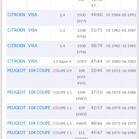
57
CITROEN
VISA
44/60
1,4
150D
07.1984
-
03.1991
(XY7)
CITROEN
VISA
55/75
1,4
150B
03.1982
-
03.1987
(YY8)
CITROEN
VISA
58/79
1,4
150B
03.1982
-
12.1985
(YY8)
CITROEN
VISA
47/64
1.2 Super X
129/5
07.1980
-
06.1982
PEUGEOT
104 COUPE
33/45
COUPE 0,9
108
09.1973
-
10.1983
(XV3.
XV5)
PEUGEOT
104 COUPE
37/50
COUPE 1.1
109F
08.1979
-
06.1988
(XW7)
PEUGEOT
104 COUPE
42/57
COUPE 1.1
109
08.1979
-
06.1983
(XW3)
PEUGEOT
104 COUPE
48/66
COUPE 1.1
XW3S
09.1973
-
09.1979
PEUGEOT
104 COUPE
49/67
COUPE 1.1
121
08.1975
-
06.1980
(XW3S)