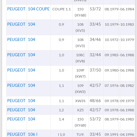
PEUGEOT
104 COUPE
53/72
COUPE 1.1
150
08.1979
-
06.1984
(XY6B)
PEUGEOT
104
33/45
0,9
108
10.1979
-
10.1983
(XV5)
PEUGEOT
104
34/46
0,9
108
10.1972
-
10.1979
(XV3)
PEUGEOT
104
32/44
1,0
108C
09.1983
-
06.1988
(XV8)
PEUGEOT
104
37/50
1,0
109F
09.1980
-
06.1988
(XW7)
PEUGEOT
104
42/57
1,1
109
07.1976
-
08.1982
(XW3)
PEUGEOT
104
48/66
1,1
XW3S
09.1978
-
09.1979
PEUGEOT
104
42/57
1,2
XZ5
09.1978
-
06.1988
PEUGEOT
104
53/72
1,4
150
08.1979
-
06.1983
(XY6B)
PEUGEOT
106 I
33/45
I 1,0
TU9.
09.1991
-
04.1996