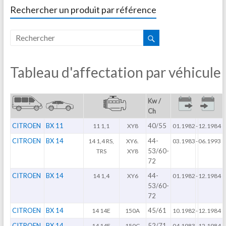
Rechercher un produit par référence
Tableau d'affectation par véhicule
Kw /
Ch
CITROEN
BX 11
40/55
11 1,1
XY8
01.1982
-
12.1984
CITROEN
BX 14
44-
14 1,4 RS,
XY6.
03.1983
-
06.1993
53/60-
TRS
XY8
72
CITROEN
BX 14
44-
14 1,4
XY6
01.1982
-
12.1984
53/60-
72
CITROEN
BX 14
45/61
14 14E
150A
10.1982
-
12.1984
CITROEN
BX 14
52/71
14 14E
150C
04.1983
-
12.1984