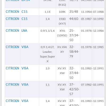
(K1G)
CITROEN
C15
35/48
1,1 E
109K
11.1984
-
07.1988
CITROEN
C15
44/60
1,4
150D
05.1987
-
10.1992
(XY7)
CITROEN
LNA
25-
0,9/1,1/1,4
XY6
01.1978
-
12.1986
37/34-
(1095E)
50
CITROEN
VISA
32-
0,9-1,4 GT,
XV. XW.
01.1978
-
12.1985
58/44-
Leader,
XY
79
Super,Super
X
CITROEN
VISA
32-
1,0
XV. XY.
01.1983
-
12.1991
37/44-
XW
50
CITROEN
VISA
37-
1,1
XV. XY.
07.1982
-
03.1991
42/50-
XW
57
CITROEN
VISA
37-
1,4
XV. XY.
01.1983
-
12.1991
42/50-
XW