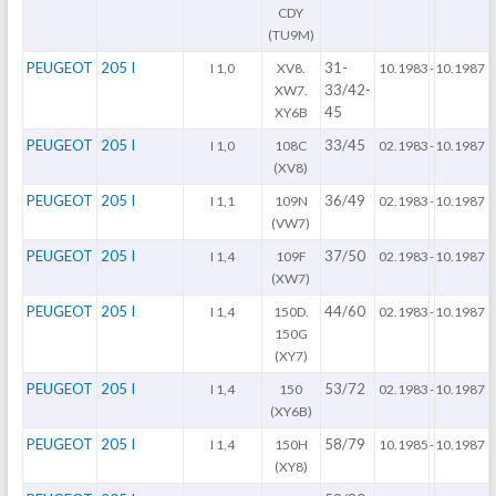
CDY
(TU9M)
PEUGEOT
205 I
31-
I 1,0
XV8.
10.1983
-
10.1987
33/42-
XW7.
45
XY6B
PEUGEOT
205 I
33/45
I 1,0
108C
02.1983
-
10.1987
(XV8)
PEUGEOT
205 I
36/49
I 1,1
109N
02.1983
-
10.1987
(VW7)
PEUGEOT
205 I
37/50
I 1,4
109F
02.1983
-
10.1987
(XW7)
PEUGEOT
205 I
44/60
I 1,4
150D.
02.1983
-
10.1987
150G
(XY7)
PEUGEOT
205 I
53/72
I 1,4
150
02.1983
-
10.1987
(XY6B)
PEUGEOT
205 I
58/79
I 1,4
150H
10.1985
-
10.1987
(XY8)