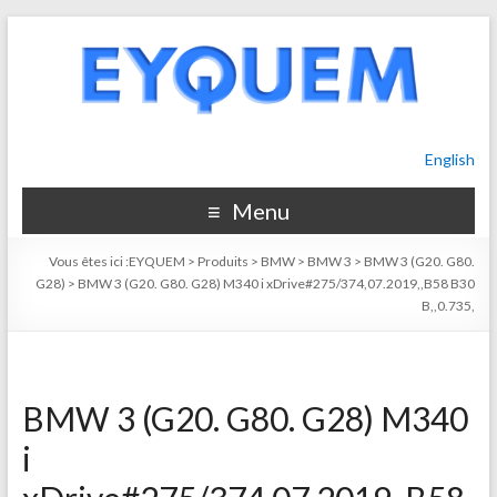
English
Menu
Vous êtes ici :
EYQUEM
>
Produits
>
BMW
>
BMW 3
>
BMW 3 (G20. G80.
G28)
>
BMW 3 (G20. G80. G28) M340 i xDrive#275/374,07.2019,,B58 B30
B,,0.735,
BMW 3 (G20. G80. G28) M340
i