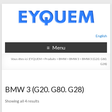
English
Menu
Vous êtes ici :
EYQUEM
>
Produits
>
BMW
>
BMW 3
>
BMW 3 (G20. G80.
G28)
BMW 3 (G20. G80. G28)
Showing all 4 results