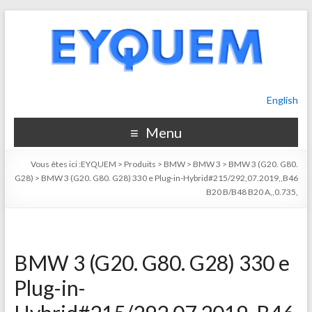
English
Menu
Vous êtes ici :
EYQUEM
>
Produits
>
BMW
>
BMW 3
>
BMW 3 (G20. G80.
G28)
>
BMW 3 (G20. G80. G28) 330 e Plug-in-Hybrid#215/292,07.2019,,B46
B20 B/B48 B20 A,,0.735,
BMW 3 (G20. G80. G28) 330 e
Plug-in-