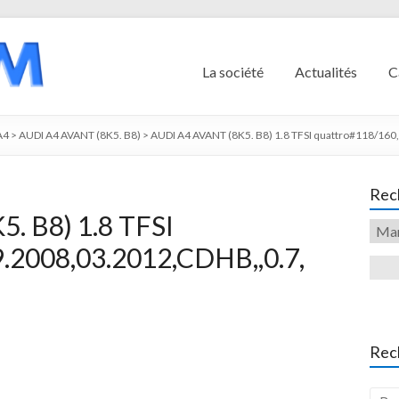
La société
Actualités
C
A4
>
AUDI A4 AVANT (8K5. B8)
>
AUDI A4 AVANT (8K5. B8) 1.8 TFSI quattro#118/160
Rech
. B8) 1.8 TFSI
.2008,03.2012,CDHB,,0.7,
Rec