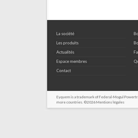
La société
Bo
Les produits
Bo
Actualités
Fa
Espace membres
Qu
Contact
Eyquem is a trademark of Federal-Mogul Powertrain
more countries. ©2026
Mentions légales