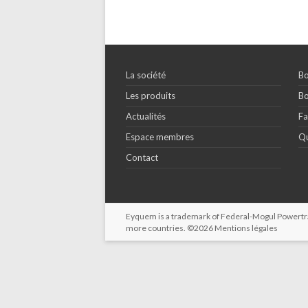
La société
Bo
Les produits
Bo
Actualités
Fa
Espace membres
Qu
Contact
Eyquem is a trademark of Federal-Mogul Powertrain
more countries. ©2026
Mentions légales