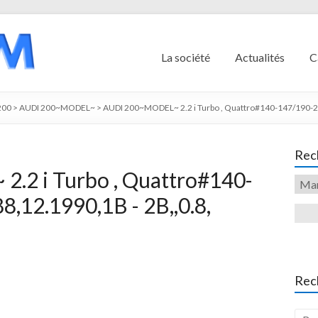
La société
Actualités
C
200
>
AUDI 200~MODEL~
>
AUDI 200~MODEL~ 2.2 i Turbo , Quattro#140-147/190-20
Rech
.2 i Turbo , Quattro#140-
,12.1990,1B - 2B,,0.8,
Rec