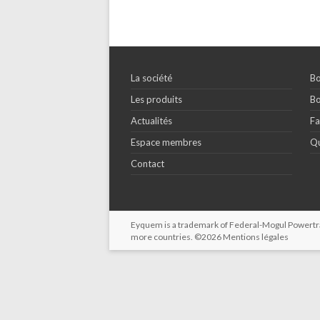
La société
Bo
Les produits
Bo
Actualités
Fa
Espace membres
Qu
Contact
Eyquem is a trademark of Federal-Mogul Powertrain
more countries. ©2026
Mentions légales