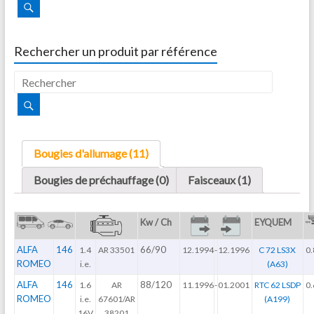
Rechercher un produit par référence
Bougies d'allumage (11)
Bougies de préchauffage (0)
Faisceaux (1)
Kw / Ch
EYQUEM
ALFA
146
66/90
1.4
AR 33501
12.1994
-
12.1996
C 72 LS3X
0.
ROMEO
i.e.
(A63)
ALFA
146
88/120
1.6
AR
11.1996
-
01.2001
RTC 62 LSDP
0.
ROMEO
i.e.
67601/AR
(A199)
16V
38201