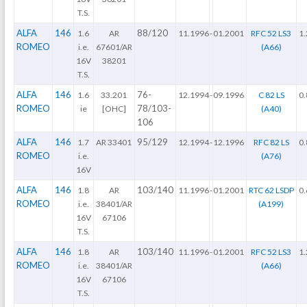
T.S.
ALFA
146
88/120
1.6
AR
11.1996
-
01.2001
RFC 52 LS3
1.
ROMEO
i.e.
67601/AR
(A66)
16V
38201
T.S.
ALFA
146
76-
1.6
33.201
12.1994
-
09.1996
C 82 LS
0.
ROMEO
78/103-
ie
[OHC]
(A40)
106
ALFA
146
95/129
1.7
AR 33401
12.1994
-
12.1996
RFC 82 LS
0.
ROMEO
i.e.
(A76)
16V
ALFA
146
103/140
1.8
AR
11.1996
-
01.2001
RTC 62 LSDP
0.
ROMEO
i.e.
38401/AR
(A199)
16V
67106
T.S.
ALFA
146
103/140
1.8
AR
11.1996
-
01.2001
RFC 52 LS3
1.
ROMEO
i.e.
38401/AR
(A66)
16V
67106
T.S.