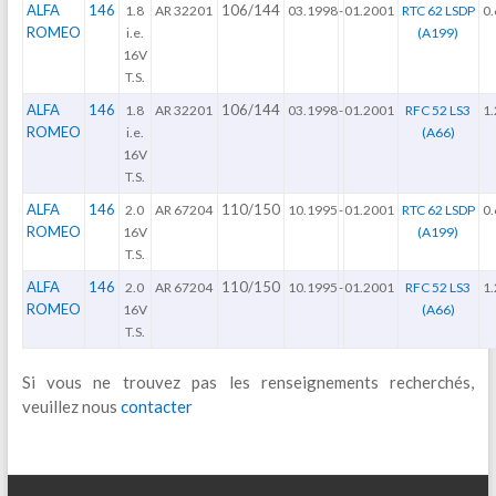
ALFA
146
106/144
1.8
AR 32201
03.1998
-
01.2001
RTC 62 LSDP
0.
ROMEO
i.e.
(A199)
16V
T.S.
ALFA
146
106/144
1.8
AR 32201
03.1998
-
01.2001
RFC 52 LS3
1.
ROMEO
i.e.
(A66)
16V
T.S.
ALFA
146
110/150
2.0
AR 67204
10.1995
-
01.2001
RTC 62 LSDP
0.
ROMEO
16V
(A199)
T.S.
ALFA
146
110/150
2.0
AR 67204
10.1995
-
01.2001
RFC 52 LS3
1.
ROMEO
16V
(A66)
T.S.
Si vous ne trouvez pas les renseignements recherchés,
veuillez nous
contacter