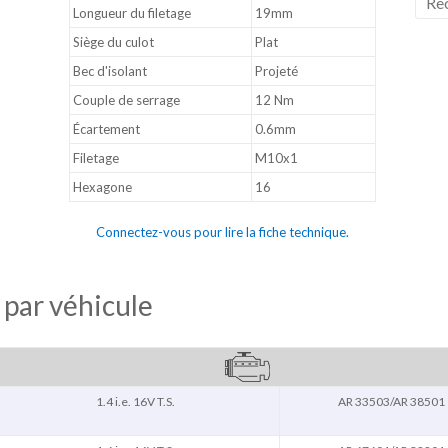
Longueur du filetage
19mm
Siège du culot
Plat
Bec d'isolant
Projeté
Couple de serrage
12 Nm
Écartement
0.6mm
Filetage
M10x1
Hexagone
16
Connectez-vous pour lire la fiche technique.
 par véhicule
1.4 i.e. 16V T.S.
AR 33503/AR 38501