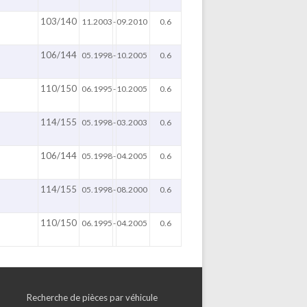
103/140
11.2003
-
09.2010
0.6
106/144
05.1998
-
10.2005
0.6
110/150
06.1995
-
10.2005
0.6
114/155
05.1998
-
03.2003
0.6
106/144
05.1998
-
04.2005
0.6
114/155
05.1998
-
08.2000
0.6
110/150
06.1995
-
04.2005
0.6
Recherche de pièces par véhicule