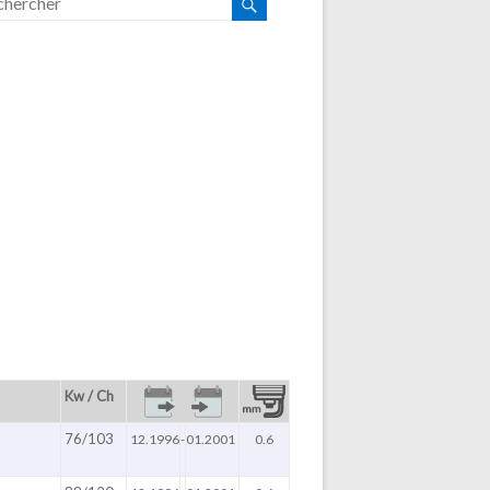
Kw / Ch
76/103
12.1996
-
01.2001
0.6