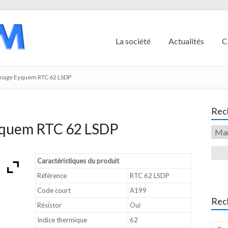
La société
Actualités
C
umage Eyquem RTC 62 LSDP
Rech
yquem RTC 62 LSDP
Caractéristiques du produit
Référence
RTC 62 LSDP
Code court
A199
Rec
Résistor
Oui
Indice thermique
62