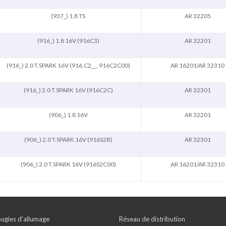
(937_) 1.8 TS
AR 32205
(916_) 1.8 16V (916C3)
AR 32201
(916_) 2.0 T.SPARK 16V (916.C2__, 916C2C00)
AR 16201/AR 32310
(916_) 2.0 T.SPARK 16V (916C2C)
AR 32301
(906_) 1.8 16V
AR 32201
(906_) 2.0 T.SPARK 16V (916S2B)
AR 32301
(906_) 2.0 T.SPARK 16V (916S2C00)
AR 16201/AR 32310
ugies d’allumage
Réseau de distribution