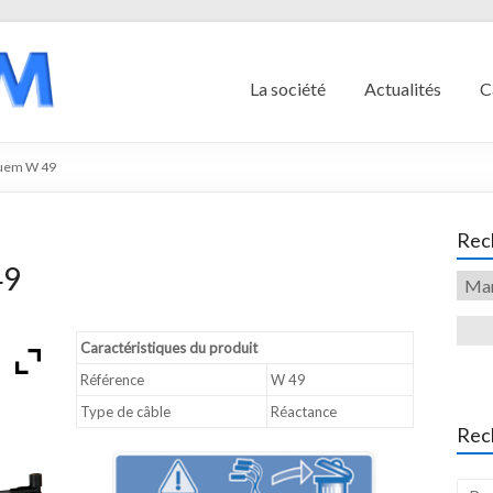
La société
Actualités
C
quem W 49
Rech
49
Caractéristiques du produit
Référence
W 49
Type de câble
Réactance
Rec