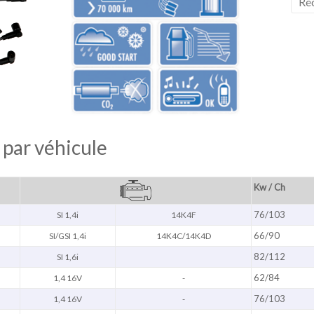
 par véhicule
Kw / Ch
76/103
SI 1,4i
14K4F
66/90
SI/GSI 1,4i
14K4C/14K4D
82/112
SI 1,6i
62/84
1,4 16V
-
76/103
1,4 16V
-