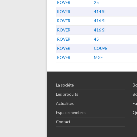
ROVER
25
ROVER
414 SI
ROVER
416 SI
ROVER
416 SI
ROVER
45
ROVER
COUPE
ROVER
MGF
La société
Bo
Les produits
Bo
Actualités
Fa
Espace membres
Qu
Contact