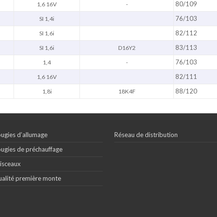
80/109
1,6 16V
-
76/103
SI 1,4i
82/112
SI 1,6i
83/113
SI 1,6i
D16Y2
76/103
1,4
-
82/111
1,6 16V
88/120
1,8i
18K4F
ugies d’allumage
Réseau de distribution
ugies de préchauffage
isceaux
alité première monte