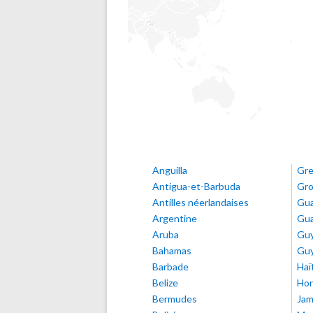
Anguilla
Gr
Antigua-et-Barbuda
Gro
Antilles néerlandaises
Gu
Argentine
Gua
Aruba
Gu
Bahamas
Guy
Barbade
Haï
Belize
Hon
Bermudes
Jam