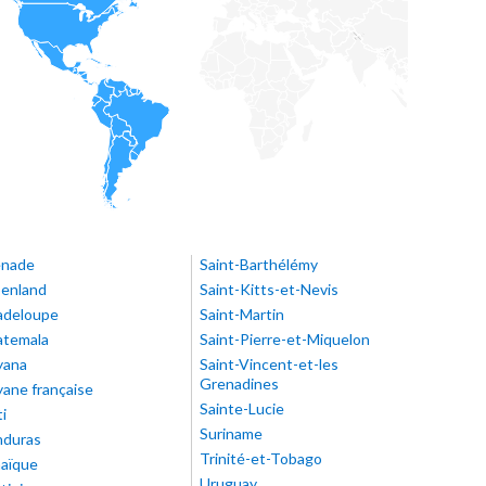
enade
Saint-Barthélémy
enland
Saint-Kitts-et-Nevis
adeloupe
Saint-Martin
temala
Saint-Pierre-et-Miquelon
yana
Saint-Vincent-et-les
Grenadines
ane française
Sainte-Lucie
ti
Suriname
duras
Trinité-et-Tobago
aïque
Uruguay