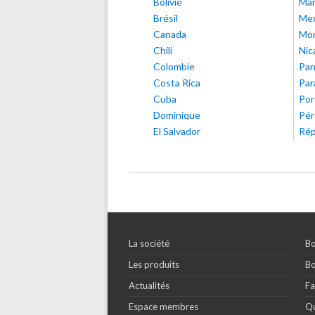
Bolivie
Mar
Brésil
Me
Canada
Mon
Chili
Nic
Colombie
Pa
Costa Rica
Par
Cuba
Por
Dominique
Pér
El Salvador
Rép
La société
Bo
Les produits
Bo
Actualités
Fa
Espace membres
Qu