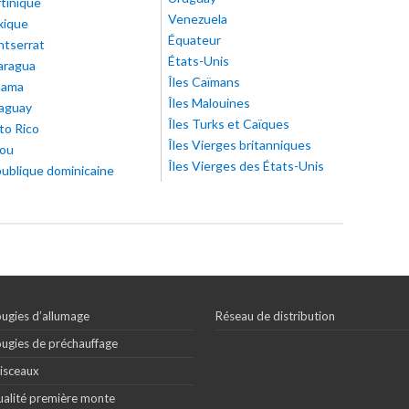
tinique
Venezuela
xique
Équateur
tserrat
États-Unis
aragua
Îles Caïmans
nama
Îles Malouines
aguay
Îles Turks et Caïques
to Rico
Îles Vierges britanniques
ou
Îles Vierges des États-Unis
ublique dominicaine
ugies d’allumage
Réseau de distribution
ugies de préchauffage
isceaux
alité première monte