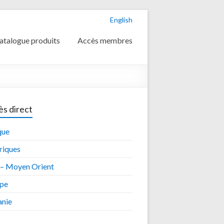
English
atalogue produits
Accès membres
s direct
que
iques
 – Moyen Orient
pe
nie