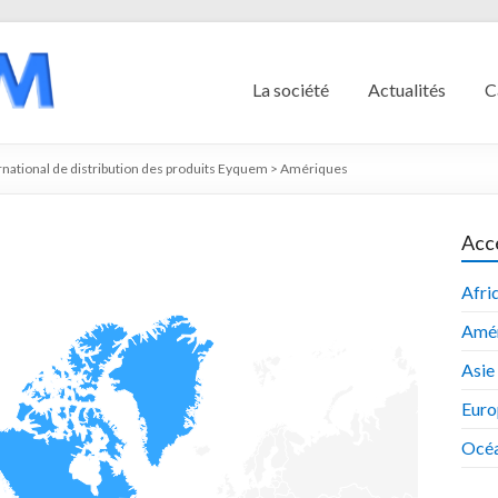
La société
Actualités
C
national de distribution des produits Eyquem
>
Amériques
Accè
Afri
Amér
Asie
Euro
Océa