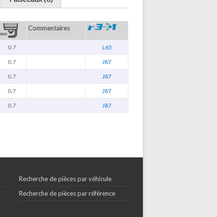
Commentaires
0.7
L65
0.7
J87
0.7
J87
0.7
J87
0.7
J87
Recherche de pièces par véhicule
Recherche de pièces par référence