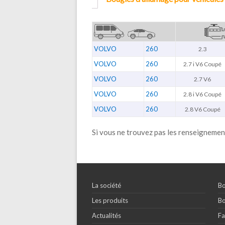
VOLVO
260
2.3
VOLVO
260
2.7 i V6 Coupé
VOLVO
260
2.7 V6
VOLVO
260
2.8 i V6 Coupé
VOLVO
260
2.8 V6 Coupé
Si vous ne trouvez pas les renseignemen
La société
Bo
Les produits
Bo
Actualités
Fa