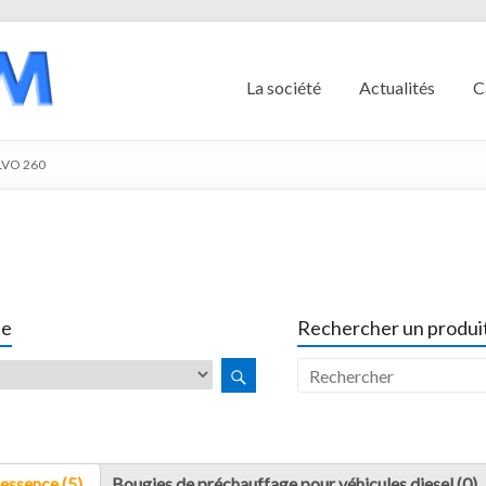
La société
Actualités
C
VO 260
le
Rechercher un produit
essence (5)
Bougies de préchauffage pour véhicules diesel (0)