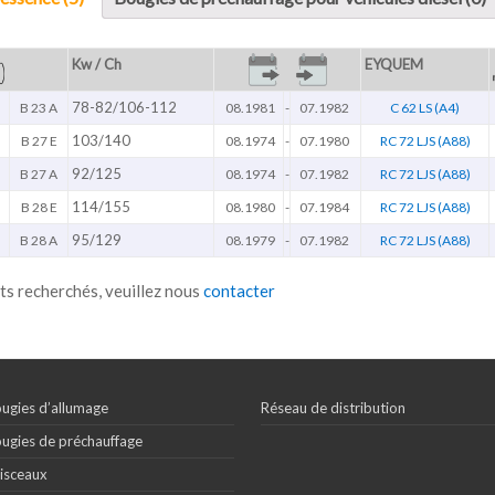
Kw / Ch
EYQUEM
78-82/106-112
B 23 A
08.1981
-
07.1982
C 62 LS (A4)
103/140
B 27 E
08.1974
-
07.1980
RC 72 LJS (A88)
92/125
B 27 A
08.1974
-
07.1982
RC 72 LJS (A88)
114/155
B 28 E
08.1980
-
07.1984
RC 72 LJS (A88)
95/129
B 28 A
08.1979
-
07.1982
RC 72 LJS (A88)
ts recherchés, veuillez nous
contacter
ugies d’allumage
Réseau de distribution
ugies de préchauffage
isceaux