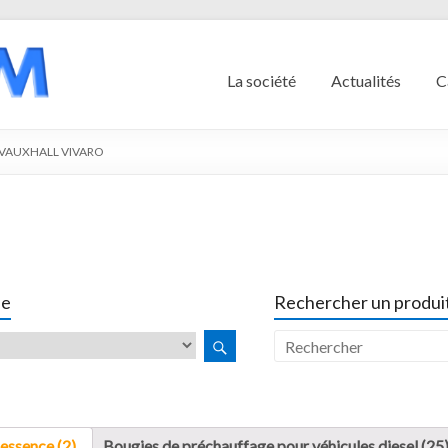
La société
Actualités
C
VAUXHALL VIVARO
O
le
Rechercher un produit
essence (2)
Bougies de préchauffage pour véhicules diesel (25