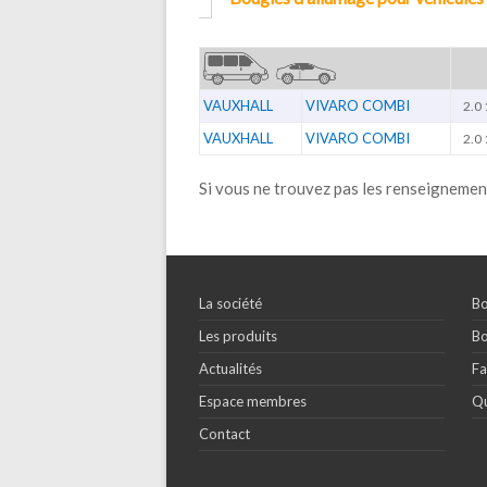
VAUXHALL
VIVARO COMBI
2.0
VAUXHALL
VIVARO COMBI
2.0
Si vous ne trouvez pas les renseignemen
La société
Bo
Les produits
Bo
Actualités
Fa
Espace membres
Qu
Contact