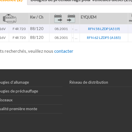
Kw / Ch
EYQUEM
88/120
 16V
F4R 720
08.2001
-
...
RFN 58 LZDP (A519)
88/120
 16V
F4R 720
08.2001
-
...
RFN 62 LZDP5 (A185)
ts recherchés, veuillez nous
contacter
ugies d’allumage
Réseau de distribution
ugies de préchauffage
isceaux
alité première monte