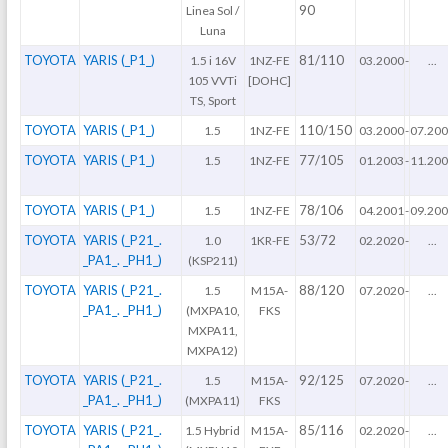
90
Linea Sol /
Luna
TOYOTA
YARIS (_P1_)
81/110
1.5 i 16V
1NZ-FE
03.2000
-
...
105 VVTi
[DOHC]
TS, Sport
TOYOTA
YARIS (_P1_)
110/150
1.5
1NZ-FE
03.2000
-
07.20
TOYOTA
YARIS (_P1_)
77/105
1.5
1NZ-FE
01.2003
-
11.20
TOYOTA
YARIS (_P1_)
78/106
1.5
1NZ-FE
04.2001
-
09.20
TOYOTA
YARIS (_P21_.
53/72
1.0
1KR-FE
02.2020
-
...
_PA1_. _PH1_)
(KSP211)
TOYOTA
YARIS (_P21_.
88/120
1.5
M15A-
07.2020
-
...
_PA1_. _PH1_)
(MXPA10,
FKS
MXPA11,
MXPA12)
TOYOTA
YARIS (_P21_.
92/125
1.5
M15A-
07.2020
-
...
_PA1_. _PH1_)
(MXPA11)
FKS
TOYOTA
YARIS (_P21_.
85/116
1.5 Hybrid
M15A-
02.2020
-
...