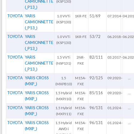
CAMIONNETTE
(KSP130)
(_P13_)
TOYOTA
YARIS
51/69
1.0 VVTi
1KR-FE
07.2014
-
04.20
CAMIONNETTE
(KSP130)
(_P13_)
TOYOTA
YARIS
53/72
1.0 VVTi
1KR-FE
06.2018
-
06.20
CAMIONNETTE
(KSP130)
(_P13_)
TOYOTA
YARIS
82/111
1.5 VVTi
2NR-
03.2017
-
06.20
CAMIONNETTE
(NSP131)
FKE
(_P13_)
TOYOTA
YARIS CROSS
92/125
1.5
M15A-
09.2020
-
...
(MXP_)
(MXPB10)
FXE
TOYOTA
YARIS CROSS
85/116
1.5 Hybrid
M15A-
09.2020
-
...
(MXP_)
(MXPJ10)
FXE
TOYOTA
YARIS CROSS
96/131
1.5 Hybrid
M15A-
01.2024
-
...
(MXP_)
(MXPJ11)
FXE
TOYOTA
YARIS CROSS
96/131
1.5 Hybrid
M15A-
01.2024
-
...
(MXP_)
AWD-i
FXE