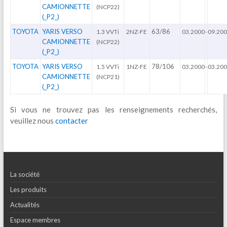
CAMIONNETTE
(NCP22)
(_P2_)
TOYOTA
YARIS VERSO
63/86
1.3 VVTi
2NZ-FE
03.2000
-
09.20
CAMIONNETTE
(NCP22)
(_P2_)
TOYOTA
YARIS VERSO
78/106
1.5 VVTi
1NZ-FE
03.2000
-
03.20
CAMIONNETTE
(NCP21)
(_P2_)
Si vous ne trouvez pas les renseignements recherchés,
veuillez nous
contacter
La société
Les produits
Actualités
Espace membres