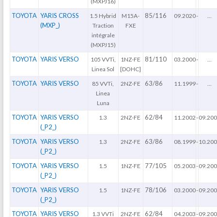
(MXPJ16)
TOYOTA
YARIS CROSS
85/116
1.5 Hybrid
M15A-
09.2020
-
...
(MXP_)
Traction
FXE
intégrale
(MXPJ15)
TOYOTA
YARIS VERSO
81/110
105 VVTi,
1NZ-FE
03.2000
-
...
Linea Sol
[DOHC]
TOYOTA
YARIS VERSO
63/86
85 VVTi,
2NZ-FE
11.1999
-
...
Linea
Luna
TOYOTA
YARIS VERSO
62/84
1.3
2NZ-FE
11.2002
-
09.20
(_P2_)
TOYOTA
YARIS VERSO
63/86
1.3
2NZ-FE
08.1999
-
10.20
(_P2_)
TOYOTA
YARIS VERSO
77/105
1.5
1NZ-FE
05.2003
-
09.20
(_P2_)
TOYOTA
YARIS VERSO
78/106
1.5
1NZ-FE
03.2000
-
09.20
(_P2_)
TOYOTA
YARIS VERSO
62/84
1.3 VVTi
2NZ-FE
04.2003
-
09.20