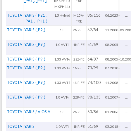
_PA1_. _PH1_)
(MXPH10,
FXE
MXPH11)
TOYOTA
YARIS (_P21_.
85/116
1.5 Hybrid
M15A-
06.2025
-
...
_PA1_. _PH1_)
FXE
TOYOTA
YARIS (_P2_)
62/84
1.3
2NZ-FE
11.2000
-
09.20
TOYOTA
YARIS (_P9_)
51/69
1.0 VVT-i
1KR-FE
08.2005
-
...
TOYOTA
YARIS (_P9_)
64/87
1.33 VVT-i
2SZ-FE
08.2005
-
10.20
TOYOTA
YARIS (_P9_)
73/99
1.33 VVT-i
1NR-FE
07.2010
-
...
TOYOTA
YARIS (_P9_)
74/100
1.33 VVT-i
1NR-FE
11.2008
-
...
TOYOTA
YARIS (_P9_)
98/133
1.8 VVT-i
2ZR-FE
01.2007
-
...
TOYOTA
YARIS / VIOS A
63/86
1.3
2NZ-FE
01.2006
-
...
TOYOTA
YARIS
51/69
1.0 VVTi
1KR-FE
05.2018
-
...