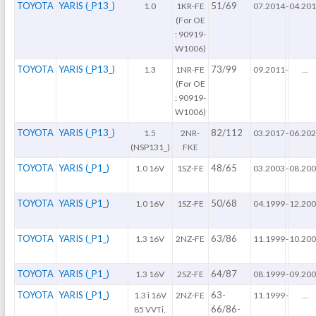
TOYOTA
YARIS (_P13_)
51/69
1.0
1KR-FE
07.2014
-
04.20
(For OE
: 90919-
W1006)
TOYOTA
YARIS (_P13_)
73/99
1.3
1NR-FE
09.2011
-
...
(For OE
: 90919-
W1006)
TOYOTA
YARIS (_P13_)
82/112
1.5
2NR-
03.2017
-
06.20
(NSP131_)
FKE
TOYOTA
YARIS (_P1_)
48/65
1.0 16V
1SZ-FE
03.2003
-
08.20
TOYOTA
YARIS (_P1_)
50/68
1.0 16V
1SZ-FE
04.1999
-
12.20
TOYOTA
YARIS (_P1_)
63/86
1.3 16V
2NZ-FE
11.1999
-
10.20
TOYOTA
YARIS (_P1_)
64/87
1.3 16V
2SZ-FE
08.1999
-
09.20
TOYOTA
YARIS (_P1_)
63-
1.3 i 16V
2NZ-FE
11.1999
-
...
66/86-
85 VVTi,