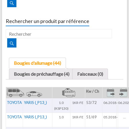
Rechercher un produit par référence
Bougies d'allumage (44)
Bougies de préchauffage (4)
Faisceaux (0)
Kw / Ch
TOYOTA
YARIS (_P13_)
53/72
1.0
1KR-FE
06.2018
-
06.20
(KSP130)
TOYOTA
YARIS (_P13_)
51/69
1.0
1KR-FE
05.2018
-
...