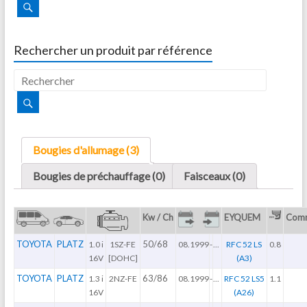
Rechercher un produit par référence
Bougies d'allumage (3)
Bougies de préchauffage (0)
Faisceaux (0)
Kw / Ch
EYQUEM
Comm
TOYOTA
PLATZ
50/68
1.0 i
1SZ-FE
08.1999
-
...
RFC 52 LS
0.8
16V
[DOHC]
(A3)
TOYOTA
PLATZ
63/86
1.3 i
2NZ-FE
08.1999
-
...
RFC 52 LS5
1.1
16V
(A26)