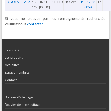
TOYOTA
PLATZ
81/110
1.5 i
1NZ-FE
08.1999
-
...
RFC 52 LS5
1.1
16V
[DOHC]
(A26)
Si vous ne trouvez pas les renseignements recherchés,
veuillez nous
contacter
La société
Les produits
Actualités
Espace membres
Contact
Bougies d’allumage
Bougies de préchauffage