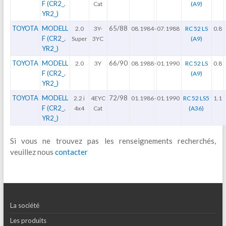
F (CR2_.
Cat
(A9)
YR2_)
TOYOTA
MODELL
65/88
2.0
3Y-
08.1984
-
07.1988
RC 52 LS
0.8
F (CR2_.
Super
3YC
(A9)
YR2_)
TOYOTA
MODELL
66/90
2.0
3Y
08.1988
-
01.1990
RC 52 LS
0.8
F (CR2_.
(A9)
YR2_)
TOYOTA
MODELL
72/98
2.2 i
4EYC
01.1986
-
01.1990
RC 52 LS5
1.1
F (CR2_.
4x4
Cat
(A36)
YR2_)
Si vous ne trouvez pas les renseignements recherchés,
veuillez nous
contacter
La société
Les produits