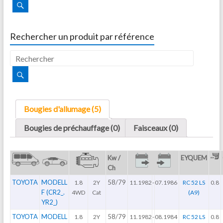
Rechercher un produit par référence
Bougies d'allumage (5)
Bougies de préchauffage (0)
Faisceaux (0)
Kw /
EYQUEM
Ch
TOYOTA
MODELL
58/79
1.8
2Y
11.1982
-
07.1986
RC 52 LS
0.8
F (CR2_.
4WD
Cat
(A9)
YR2_)
TOYOTA
MODELL
58/79
1.8
2Y
11.1982
-
08.1984
RC 52 LS
0.8