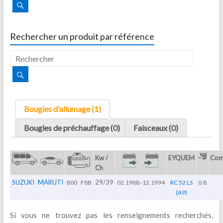
Rechercher un produit par référence
Bougies d'allumage (1)
Bougies de préchauffage (0)
Faisceaux (0)
Kw /
EYQUEM
Com
Ch
SUZUKI
MARUTI
29/39
800
F8B
02.1988
-
12.1994
RC 52 LS
0.8
(A9)
Si vous ne trouvez pas les renseignements recherchés,