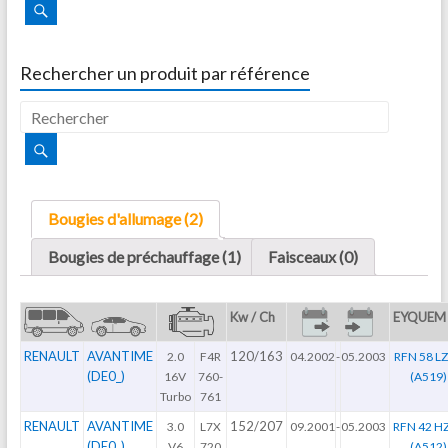
Rechercher un produit par référence
Bougies d'allumage (2)
Bougies de préchauffage (1)
Faisceaux (0)
Kw / Ch
EYQUEM
RENAULT
AVANTIME
120/163
2.0
F4R
04.2002
-
05.2003
RFN 58 L
(DE0_)
16V
760-
(A519)
Turbo
761
RENAULT
AVANTIME
152/207
3.0
L7X
09.2001
-
05.2003
RFN 42 H
(DE0_)
V6
720
(A512)