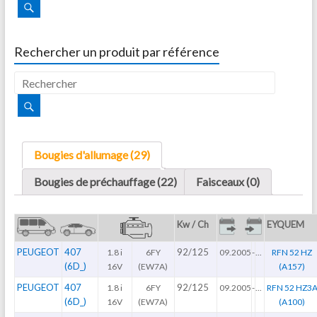
Rechercher un produit par référence
Bougies d'allumage (29)
Bougies de préchauffage (22)
Faisceaux (0)
Kw / Ch
EYQUEM
PEUGEOT
407
92/125
1.8 i
6FY
09.2005
-
...
RFN 52 HZ
(6D_)
16V
(EW7A)
(A157)
PEUGEOT
407
92/125
1.8 i
6FY
09.2005
-
...
RFN 52 HZ3
(6D_)
16V
(EW7A)
(A100)