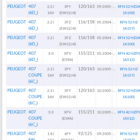
PEUGEOT
407
120/163
2.2 i
3FY
09.2005
-
...
RFN 52 HZ3
(6D_)
16V
(EW12J4)
(A100)
PEUGEOT
407
116/158
2.2 i
3FZ
05.2004
-
...
RFN 52 HZ
(6D_)
(EW12J4)
(A157)
PEUGEOT
407
116/158
2.2 i
3FZ
05.2004
-
...
RFN 52 HZ3
(6D_)
(EW12J4)
(A100)
PEUGEOT
407
155/211
3.0
XFV
05.2004
-
...
RFN 42 HZP
(6D_)
(ES9A)
(A512)
PEUGEOT
407
120/163
2.2 i
3FY
10.2005
-
...
RFN 52 HZ
COUPE
16V
(EW12J4)
(A157)
(6C_)
PEUGEOT
407
120/163
2.2 i
3FY
10.2005
-
...
RFN 52 HZ3
COUPE
16V
(EW12J4)
(A100)
(6C_)
PEUGEOT
407
155/211
3.0
XFV
10.2005
-
...
RFN 42 HZP
COUPE
(ES9A)
(A512)
(6C_)
PEUGEOT
407
92/125
1.8 i
6FY
09.2005
-
...
RFN 52 HZ
SW
16V
(EW7A)
(A157)