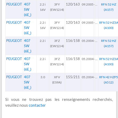
PEUGEOT
407
120/163
2.2 i
3FY
09.2005
-
...
RFN 52 HZ
SW
16V
(EW12J4)
(A157)
(6E_)
PEUGEOT
407
120/163
2.2 i
3FY
09.2005
-
...
RFN 52 HZ3
SW
16V
(EW12J4)
(A100)
(6E_)
PEUGEOT
407
116/158
2.2 i
3FZ
05.2004
-
...
RFN 52 HZ
SW
(EW12J4)
(A157)
(6E_)
PEUGEOT
407
116/158
2.2 i
3FZ
05.2004
-
...
RFN 52 HZ3
SW
(EW12J4)
(A100)
(6E_)
PEUGEOT
407
155/211
3.0
XFV
05.2004
-
...
RFN 42 HZP
SW
(ES9A)
(A512)
(6E_)
Si vous ne trouvez pas les renseignements recherchés,
veuillez nous
contacter