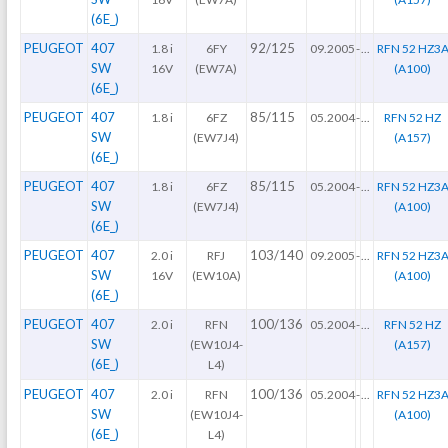
(6E_)
PEUGEOT
407
92/125
1.8 i
6FY
09.2005
-
...
RFN 52 HZ3
SW
16V
(EW7A)
(A100)
(6E_)
PEUGEOT
407
85/115
1.8 i
6FZ
05.2004
-
...
RFN 52 HZ
SW
(EW7J4)
(A157)
(6E_)
PEUGEOT
407
85/115
1.8 i
6FZ
05.2004
-
...
RFN 52 HZ3
SW
(EW7J4)
(A100)
(6E_)
PEUGEOT
407
103/140
2.0 i
RFJ
09.2005
-
...
RFN 52 HZ3
SW
16V
(EW10A)
(A100)
(6E_)
PEUGEOT
407
100/136
2.0 i
RFN
05.2004
-
...
RFN 52 HZ
SW
(EW10J4-
(A157)
(6E_)
L4)
PEUGEOT
407
100/136
2.0 i
RFN
05.2004
-
...
RFN 52 HZ3
SW
(EW10J4-
(A100)
(6E_)
L4)