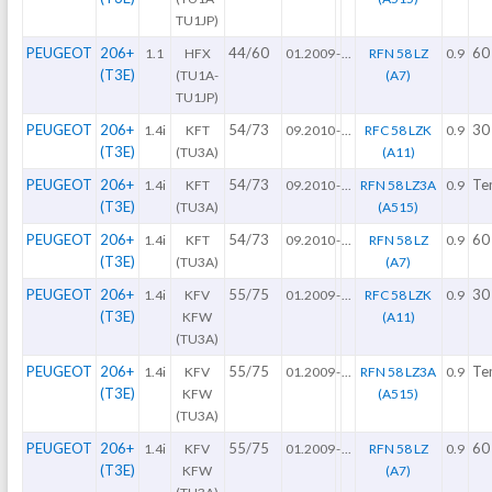
TU1JP)
PEUGEOT
206+
44/60
60
1.1
HFX
01.2009
-
...
RFN 58 LZ
0.9
(T3E)
(TU1A-
(A7)
TU1JP)
PEUGEOT
206+
54/73
30
1.4i
KFT
09.2010
-
...
RFC 58 LZK
0.9
(T3E)
(TU3A)
(A11)
PEUGEOT
206+
54/73
Te
1.4i
KFT
09.2010
-
...
RFN 58 LZ3A
0.9
(T3E)
(TU3A)
(A515)
PEUGEOT
206+
54/73
60
1.4i
KFT
09.2010
-
...
RFN 58 LZ
0.9
(T3E)
(TU3A)
(A7)
PEUGEOT
206+
55/75
30
1.4i
KFV
01.2009
-
...
RFC 58 LZK
0.9
(T3E)
KFW
(A11)
(TU3A)
PEUGEOT
206+
55/75
Te
1.4i
KFV
01.2009
-
...
RFN 58 LZ3A
0.9
(T3E)
KFW
(A515)
(TU3A)
PEUGEOT
206+
55/75
60
1.4i
KFV
01.2009
-
...
RFN 58 LZ
0.9
(T3E)
KFW
(A7)