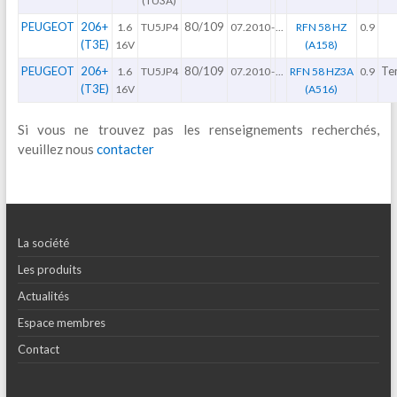
(TU3A)
PEUGEOT
206+
80/109
1.6
TU5JP4
07.2010
-
...
RFN 58 HZ
0.9
(T3E)
16V
(A158)
PEUGEOT
206+
80/109
Te
1.6
TU5JP4
07.2010
-
...
RFN 58 HZ3A
0.9
(T3E)
16V
(A516)
Si vous ne trouvez pas les renseignements recherchés,
veuillez nous
contacter
La société
Les produits
Actualités
Espace membres
Contact