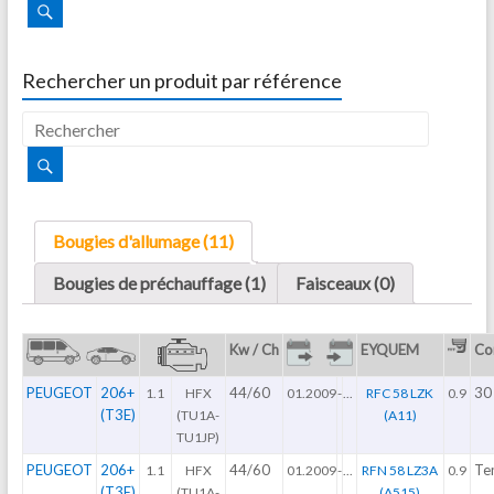
Rechercher un produit par référence
Bougies d'allumage (11)
Bougies de préchauffage (1)
Faisceaux (0)
Kw / Ch
EYQUEM
Co
PEUGEOT
206+
44/60
30
1.1
HFX
01.2009
-
...
RFC 58 LZK
0.9
(T3E)
(TU1A-
(A11)
TU1JP)
PEUGEOT
206+
44/60
Te
1.1
HFX
01.2009
-
...
RFN 58 LZ3A
0.9
(T3E)
(TU1A-
(A515)