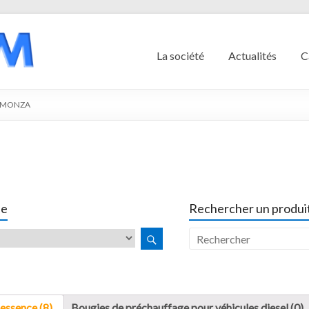
La société
Actualités
C
 MONZA
le
Rechercher un produit
essence (8)
Bougies de préchauffage pour véhicules diesel (0)