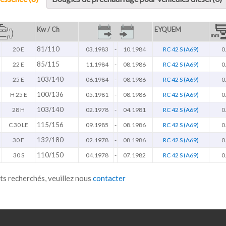
Kw / Ch
EYQUEM
81/110
20 E
03.1983
-
10.1984
RC 42 S (A69)
0
85/115
22 E
11.1984
-
08.1986
RC 42 S (A69)
0
103/140
25 E
06.1984
-
08.1986
RC 42 S (A69)
0
100/136
H 25 E
05.1981
-
08.1986
RC 42 S (A69)
0
103/140
28 H
02.1978
-
04.1981
RC 42 S (A69)
0
115/156
C 30 LE
09.1985
-
08.1986
RC 42 S (A69)
0
132/180
30 E
02.1978
-
08.1986
RC 42 S (A69)
0
110/150
30 S
04.1978
-
07.1982
RC 42 S (A69)
0
ts recherchés, veuillez nous
contacter