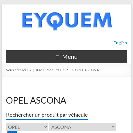
English
Menu
Vous êtes ici :
EYQUEM
>
Produits
>
OPEL
>
OPEL ASCONA
OPEL ASCONA
Rechercher un produit par véhicule