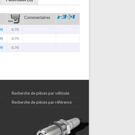
Commentaires
9)
0.70
9)
0.70
9)
0.70
Recherche de pièces par véhicule
Recherche de pièces par référence