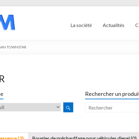
La société
Actualités
C
SAN TOWNSTAR
R
le
Rechercher un produit
essence (3)
Bougies de préchauffage pour véhicules diesel (0)