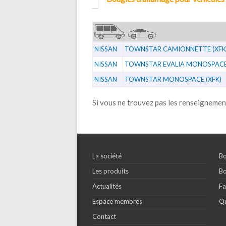
NISSAN
TOWNSTAR CAMIONNETTE (XFK
NISSAN
TOWNSTAR EVALIA MONOSPACE 
NISSAN
TOWNSTAR MONOSPACE (XFK)
Si vous ne trouvez pas les renseignemen
La société
Bo
Les produits
Bo
Actualités
Fa
Espace membres
Qu
Contact