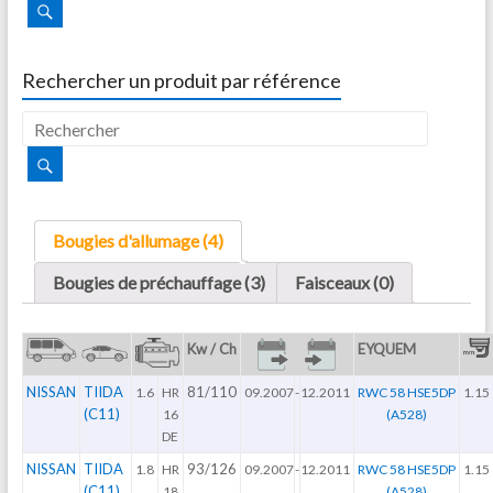
Rechercher un produit par référence
Bougies d'allumage (4)
Bougies de préchauffage (3)
Faisceaux (0)
Kw / Ch
EYQUEM
NISSAN
TIIDA
81/110
1.6
HR
09.2007
-
12.2011
RWC 58 HSE5DP
1.15
(C11)
16
(A528)
DE
NISSAN
TIIDA
93/126
1.8
HR
09.2007
-
12.2011
RWC 58 HSE5DP
1.15
(C11)
18
(A528)