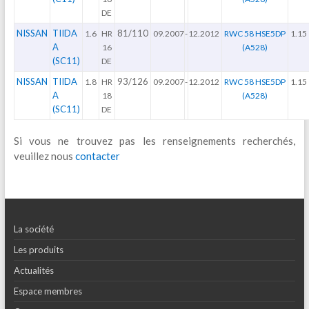
DE
NISSAN
TIIDA
81/110
1.6
HR
09.2007
-
12.2012
RWC 58 HSE5DP
1.15
A
16
(A528)
(SC11)
DE
NISSAN
TIIDA
93/126
1.8
HR
09.2007
-
12.2012
RWC 58 HSE5DP
1.15
A
18
(A528)
(SC11)
DE
Si vous ne trouvez pas les renseignements recherchés,
veuillez nous
contacter
La société
Les produits
Actualités
Espace membres