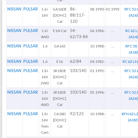
NISSAN
PULSAR
86-
1.6 i
GA16DE
08.1990
-
01.1995
RFC 52 
88/117-
16V
[DOHC]
(A26
120
Cat
NISSAN
PULSAR
54-
1.6 i
E16I Cat
06.1986
-
...
RC 62 L
62/73-84
4WD
(A24
NISSAN
PULSAR
1.6
GA16S
10.1988
-
...
RFC 58 
(A18
NISSAN
PULSAR
62/84
1.6
E16
04.1982
-
...
RC 62 LS 
NISSAN
PULSAR
103/140
1.8 i
SR18DE
01.1995
-
...
RFC 52 
16V
[DOHC]
(A26
2WD
Cat
NISSAN
PULSAR
103/140
1.8 i
SR18DE
05.1996
-
...
RFC 52 
16V
[DOHC]
(A26
4WD
Cat
NISSAN
PULSAR
92/125
1.8 i
CA18D
10.1988
-
...
RFN 62 L
16V
[DOHC]
(A185
Twin
Cat
Cam