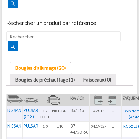
Rechercher un produit par référence
Bougies d'allumage (20)
Bougies de préchauffage (1)
Faisceaux (0)
Kw / Ch
EYQUEM
NISSAN
PULSAR
85/115
1.2
HR12DDT
10.2014
-
...
RWN 42 H
(C13)
DIG-T
(A542
NISSAN
PULSAR
37-
1.0
E10
04.1982
-
...
RC 52 LS 
44/50-60