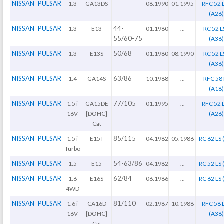
NISSAN
PULSAR
1.3
GA13DS
08.1990
-
01.1995
RFC 52 
(A26
NISSAN
PULSAR
44-
1.3
E13
01.1980
-
...
RC 52 L
55/60-75
(A36
NISSAN
PULSAR
50/68
1.3
E13S
01.1980
-
08.1990
RC 52 L
(A36
NISSAN
PULSAR
63/86
1.4
GA14S
10.1988
-
...
RFC 58 
(A18
NISSAN
PULSAR
77/105
1.5 i
GA15DE
01.1995
-
...
RFC 52 
16V
[DOHC]
(A26
Cat
NISSAN
PULSAR
85/115
1.5 i
E15T
04.1982
-
05.1986
RC 62 LS 
Turbo
NISSAN
PULSAR
54-63/86
1.5
E15
04.1982
-
...
RC 52 LS 
NISSAN
PULSAR
62/84
1.6
E16S
06.1986
-
...
RC 62 LS 
4WD
NISSAN
PULSAR
81/110
1.6 i
CA16D
02.1987
-
10.1988
RFC 58 
16V
[DOHC]
(A38
Cat