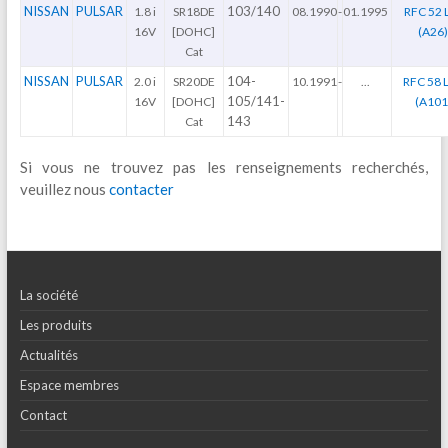
NISSAN
PULSAR
103/140
1.8 i
SR18DE
08.1990
-
01.1995
RFC 52 
16V
[DOHC]
(A26
Cat
NISSAN
PULSAR
104-
2.0 i
SR20DE
10.1991
-
...
RFC 58 
105/141-
16V
[DOHC]
(A101
143
Cat
Si vous ne trouvez pas les renseignements recherchés,
veuillez nous
contacter
La société
Les produits
Actualités
Espace membres
Contact