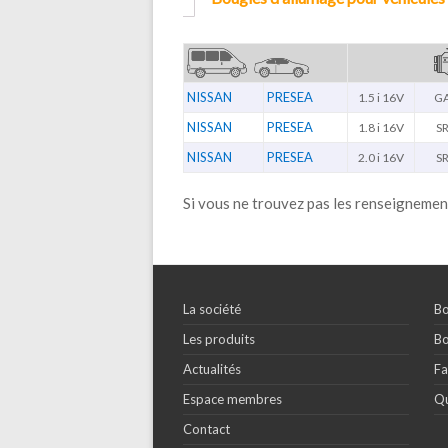
NISSAN
PRESEA
1.5 i 16V
GA
NISSAN
PRESEA
1.8 i 16V
S
NISSAN
PRESEA
2.0 i 16V
S
Si vous ne trouvez pas les renseignemen
La société
Bo
Les produits
Bo
Actualités
Fa
Espace membres
Qu
Contact