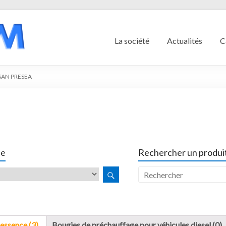
La société
Actualités
C
SAN PRESEA
le
Rechercher un produit
essence (3)
Bougies de préchauffage pour véhicules diesel (0)