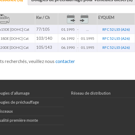
Kw / Ch
EYQUEM
77/105
15DE [DOHC] Cat
01.1995
-
...
RFC 52 LS5 (A26)
103/140
R18DE [DOHC] Cat
06.1992
-
01.1995
RFC 52 LS5 (A26)
105/143
R20DE [DOHC] Cat
06.1990
-
01.1995
RFC 52 LS5 (A26)
ts recherchés, veuillez nous
contacter
ugies d’allumage
Réseau de distribution
ugies de préchauffage
isceaux
alité première monte