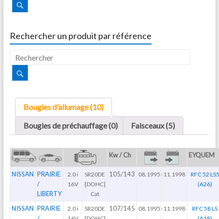
Rechercher un produit par référence
Bougies d'allumage (10)
Bougies de préchauffage (0)
Faisceaux (5)
Kw / Ch
EYQUEM
NISSAN
PRAIRIE
105/143
2.0 i
SR20DE
08.1995
-
11.1998
RFC 52 LS
/
16V
[DOHC]
(A26)
LIBERTY
Cat
NISSAN
PRAIRIE
107/145
2.0 i
SR20DE
08.1995
-
11.1998
RFC 58 LS
/
16V
[DOHC]
(A18)