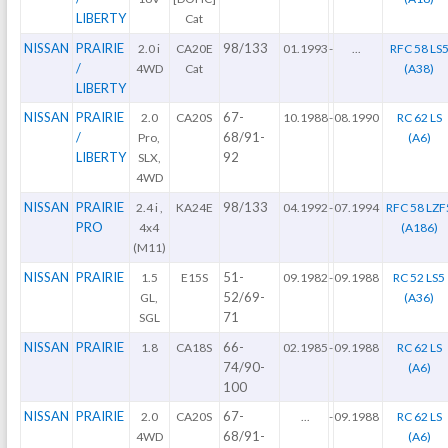
LIBERTY
Cat
NISSAN
PRAIRIE
98/133
2.0 i
CA20E
01.1993
-
...
RFC 58 LS
/
4WD
Cat
(A38)
LIBERTY
NISSAN
PRAIRIE
67-
2.0
CA20S
10.1988
-
08.1990
RC 62 LS
/
68/91-
Pro,
(A6)
LIBERTY
92
SLX,
4WD
NISSAN
PRAIRIE
98/133
2.4 i ,
KA24E
04.1992
-
07.1994
RFC 58 LZF
PRO
4x4
(A186)
(M11)
NISSAN
PRAIRIE
51-
1.5
E15S
09.1982
-
09.1988
RC 52 LS5
52/69-
GL,
(A36)
71
SGL
NISSAN
PRAIRIE
66-
1.8
CA18S
02.1985
-
09.1988
RC 62 LS
74/90-
(A6)
100
NISSAN
PRAIRIE
67-
2.0
CA20S
...
-
09.1988
RC 62 LS
68/91-
4WD
(A6)