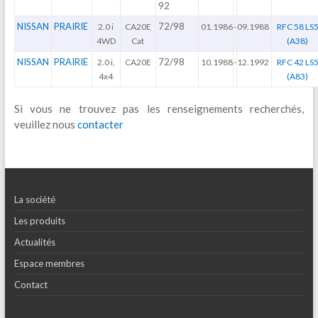
92
NISSAN
PRAIRIE
72/98
2.0 i
CA20E
01.1986
-
09.1988
RFC 58 LS
4WD
Cat
(A38)
NISSAN
PRAIRIE
72/98
2.0 i,
CA20E
10.1988
-
12.1992
RFC 42 LS
4x4
(A83)
Si vous ne trouvez pas les renseignements recherchés,
veuillez nous
contacter
La société
Les produits
Actualités
Espace membres
Contact