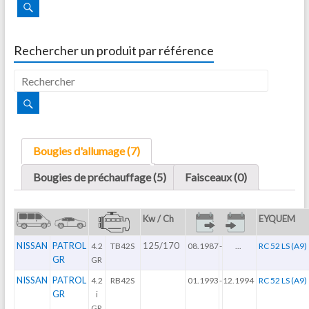
Rechercher un produit par référence
Bougies d'allumage (7)
Bougies de préchauffage (5)
Faisceaux (0)
Kw / Ch
EYQUEM
NISSAN
PATROL
125/170
4.2
TB42S
08.1987
-
...
RC 52 LS (A9)
GR
GR
NISSAN
PATROL
4.2
RB42S
01.1993
-
12.1994
RC 52 LS (A9)
GR
i
GR