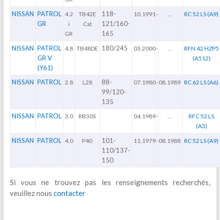
NISSAN
PATROL
118-
4.2
TB42E
10.1991
-
...
RC 52 LS (A9)
GR
121/160-
i
Cat
165
GR
NISSAN
PATROL
180/245
4.8
TB48DE
03.2000
-
...
RFN 42 HZP5
GR V
(A512)
(Y61)
NISSAN
PATROL
88-
2.8
L28
07.1980
-
08.1989
RC 62 LS (A6)
99/120-
135
NISSAN
PATROL
3.0
RB30S
04.1989
-
...
RFC 52 LS
(A3)
NISSAN
PATROL
101-
4.0
P40
11.1979
-
08.1988
RC 52 LS (A9)
110/137-
150
Si vous ne trouvez pas les renseignements recherchés,
veuillez nous
contacter