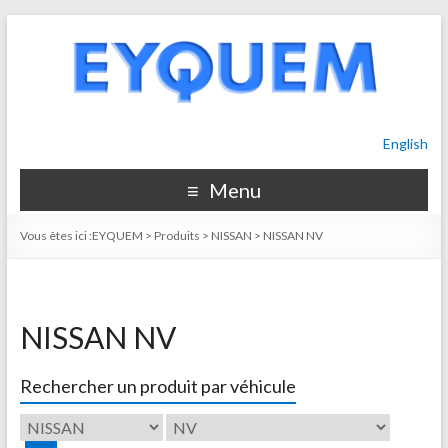
English
Menu
Vous êtes ici :
EYQUEM
>
Produits
>
NISSAN
>
NISSAN NV
NISSAN NV
Rechercher un produit par véhicule