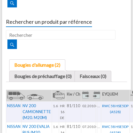
Rechercher un produit par référence
Bougies d'allumage (2)
Bougies de préchauffage (0)
Faisceaux (0)
Kw / Ch
EYQUEM
NISSAN
NV 200
81/110
1.6
HR
02.2010
-
...
RWC 58 HSE5DP
1
CAMIONNETTE
16
(A528)
(M20. M20M)
DE
NISSAN
NV 200 EVALIA
81/110
1.6
HR
07.2010
-
...
RWC 58 HSE5DP
1
BUS (M20.
16
(A528)