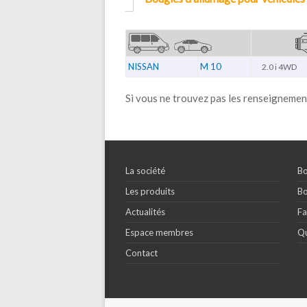
NISSAN
M 10
2.0 i 4WD
Si vous ne trouvez pas les renseignemen
La société
Bo
Les produits
Bo
Actualités
Fa
Espace membres
Qu
Contact