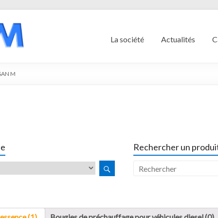
La société
Actualités
C
SAN M
le
Rechercher un produit
essence (1)
Bougies de préchauffage pour véhicules diesel (0)