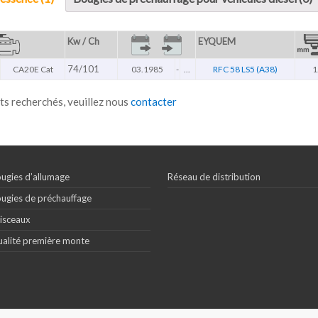
Kw / Ch
EYQUEM
74/101
CA20E Cat
03.1985
-
...
RFC 58 LS5 (A38)
1
ts recherchés, veuillez nous
contacter
ugies d’allumage
Réseau de distribution
ugies de préchauffage
isceaux
alité première monte