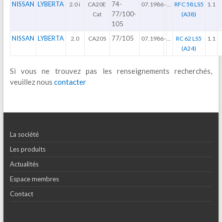
NISSAN
LYBERTA
74-
2.0 i
CA20E
07.1986
-
...
RFC 58 LS5
1.1
77/100-
Cat
(A38)
105
NISSAN
LYBERTA
77/105
2.0
CA20S
07.1986
-
...
RC 62 LS5
1.1
(A24)
Si vous ne trouvez pas les renseignements recherchés,
veuillez nous
contacter
La société
Les produits
Actualités
Espace membres
Contact