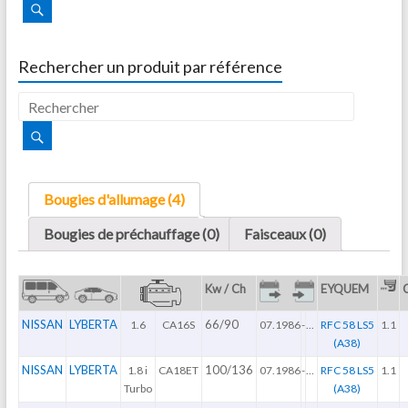
Rechercher un produit par référence
Bougies d'allumage (4)
Bougies de préchauffage (0)
Faisceaux (0)
Kw / Ch
EYQUEM
NISSAN
LYBERTA
66/90
1.6
CA16S
07.1986
-
...
RFC 58 LS5
1.1
(A38)
NISSAN
LYBERTA
100/136
1.8 i
CA18ET
07.1986
-
...
RFC 58 LS5
1.1
Turbo
(A38)