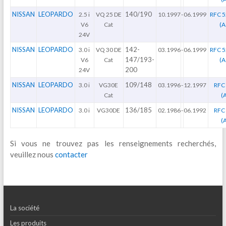
NISSAN
LEOPARDO
140/190
2.5 i
VQ 25 DE
10.1997
-
06.1999
RFC 5
V6
Cat
(A
24V
NISSAN
LEOPARDO
142-
3.0 i
VQ 30 DE
03.1996
-
06.1999
RFC 5
147/193-
V6
Cat
(A
200
24V
NISSAN
LEOPARDO
109/148
3.0 i
VG30E
03.1996
-
12.1997
RFC 
Cat
(
NISSAN
LEOPARDO
136/185
3.0 i
VG30DE
02.1986
-
06.1992
RFC 
(
Si vous ne trouvez pas les renseignements recherchés,
veuillez nous
contacter
La société
Les produits