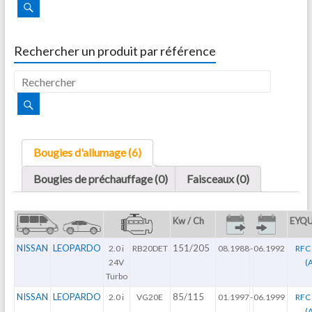
Rechercher un produit par référence
Bougies d'allumage (6)
Bougies de préchauffage (0)
Faisceaux (0)
Kw / Ch
EYQ
NISSAN
LEOPARDO
151/205
2.0 i
RB20DET
08.1988
-
06.1992
RFC 
24V
(
Turbo
NISSAN
LEOPARDO
85/115
2.0 i
VG20E
01.1997
-
06.1999
RFC 
(