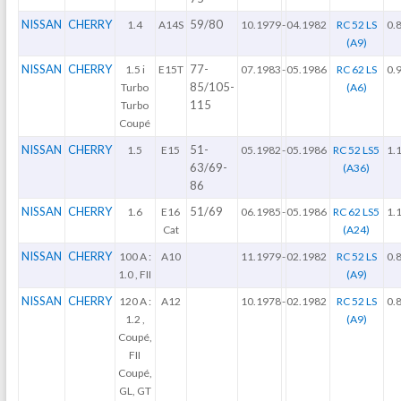
NISSAN
CHERRY
59/80
1.4
A14S
10.1979
-
04.1982
RC 52 LS
0.
(A9)
NISSAN
CHERRY
77-
1.5 i
E15T
07.1983
-
05.1986
RC 62 LS
0.
85/105-
Turbo
(A6)
115
Turbo
Coupé
NISSAN
CHERRY
51-
1.5
E15
05.1982
-
05.1986
RC 52 LS5
1.
63/69-
(A36)
86
NISSAN
CHERRY
51/69
1.6
E16
06.1985
-
05.1986
RC 62 LS5
1.
Cat
(A24)
NISSAN
CHERRY
100 A :
A10
11.1979
-
02.1982
RC 52 LS
0.
1.0 , FII
(A9)
NISSAN
CHERRY
120 A :
A12
10.1978
-
02.1982
RC 52 LS
0.
1.2 ,
(A9)
Coupé,
FII
Coupé,
GL, GT