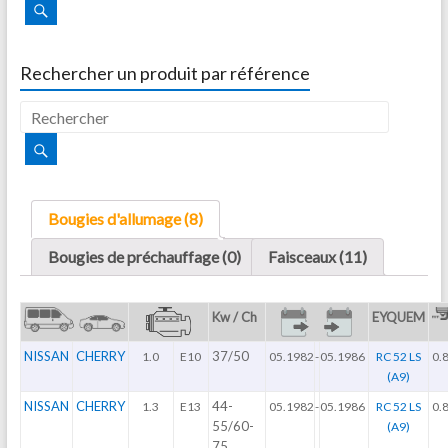
Rechercher un produit par référence
Bougies d'allumage (8)
Bougies de préchauffage (0)
Faisceaux (11)
Kw / Ch
EYQUEM
NISSAN
CHERRY
37/50
1.0
E10
05.1982
-
05.1986
RC 52 LS
0.
(A9)
NISSAN
CHERRY
44-
1.3
E13
05.1982
-
05.1986
RC 52 LS
0.
55/60-
(A9)
75